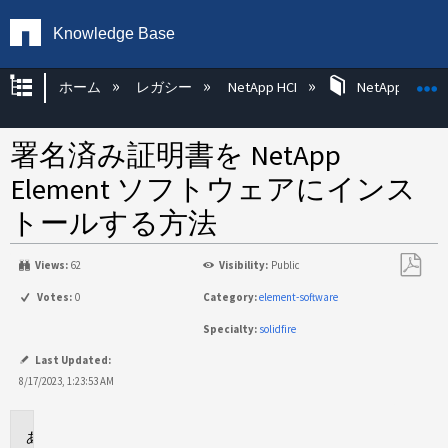
Knowledge Base
グローバル階層を展開/折りたたむ
ホーム
レガシー
NetApp HCI
NetApp HC
署名済み証明書を NetApp
Element ソフトウェアにインス
トールする方法
Views:
62
Visibility:
Public
PDF
Votes:
0
Category:
element-software
と
Specialty:
solidfire
し
て
Last Updated:
保
8/17/2023, 1:23:53 AM
存
環