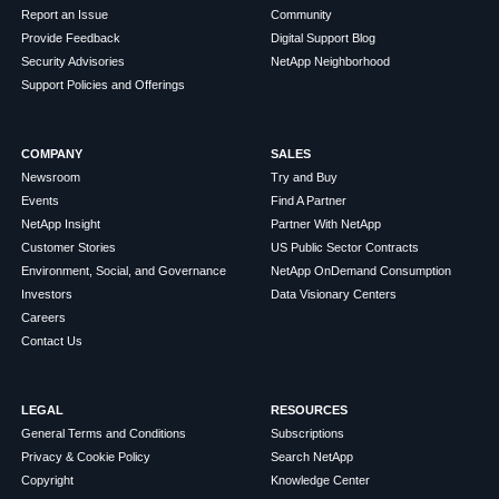
Report an Issue
Community
Provide Feedback
Digital Support Blog
Security Advisories
NetApp Neighborhood
Support Policies and Offerings
COMPANY
SALES
Newsroom
Try and Buy
Events
Find A Partner
NetApp Insight
Partner With NetApp
Customer Stories
US Public Sector Contracts
Environment, Social, and Governance
NetApp OnDemand Consumption
Investors
Data Visionary Centers
Careers
Contact Us
LEGAL
RESOURCES
General Terms and Conditions
Subscriptions
Privacy & Cookie Policy
Search NetApp
Copyright
Knowledge Center