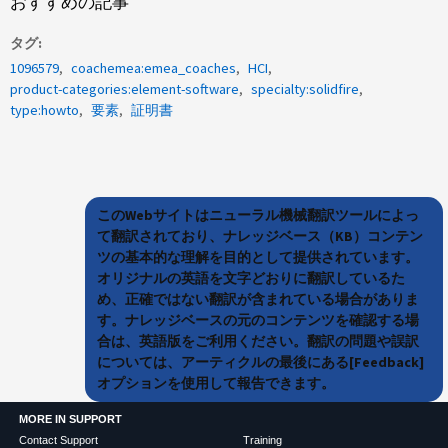
おすすめの記事
タグ
1096579
coachemea:emea_coaches
HCI
product-categories:element-software
specialty:solidfire
type:howto
要素
証明書
このWebサイトはニューラル機械翻訳ツールによっ
て翻訳されており、ナレッジベース（KB）コンテン
ツの基本的な理解を目的として提供されています。
オリジナルの英語を文字どおりに翻訳しているた
め、正確ではない翻訳が含まれている場合がありま
す。ナレッジベースの元のコンテンツを確認する場
合は、英語版をご利用ください。翻訳の問題や誤訳
については、アーティクルの最後にある[Feedback]
オプションを使用して報告できます。
MORE IN SUPPORT
Contact Support
Training