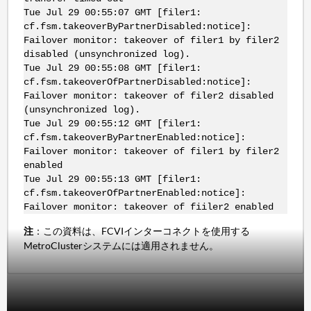
Tue Jul 29 00:55:07 GMT [filer1:
cf.fsm.takeoverByPartnerDisabled:notice]:
Failover monitor: takeover of filer1 by filer2
disabled (unsynchronized log).
Tue Jul 29 00:55:08 GMT [filer1:
cf.fsm.takeoverOfPartnerDisabled:notice]:
Failover monitor: takeover of filer2 disabled
(unsynchronized log).
Tue Jul 29 00:55:12 GMT [filer1:
cf.fsm.takeoverByPartnerEnabled:notice]:
Failover monitor: takeover of filer1 by filer2
enabled
Tue Jul 29 00:55:13 GMT [filer1:
cf.fsm.takeoverOfPartnerEnabled:notice]:
Failover monitor: takeover of fiiler2 enabled
注
：この資料は、FCVIインターコネクトを使用する
MetroClusterシステムには適用されません。