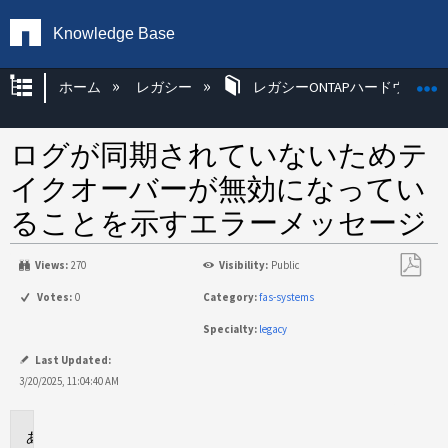
Knowledge Base
グローバル階層を展開/折りたたむ
ホーム
レガシー
レガシーONTAPハードウェア
ログが同期されていないためテ
イクオーバーが無効になってい
ることを示すエラーメッセージ
Views:
270
Visibility:
Public
PDF
Votes:
0
Category:
fas-systems
と
Specialty:
legacy
し
て
Last Updated:
保
3/20/2025, 11:04:40 AM
存
環