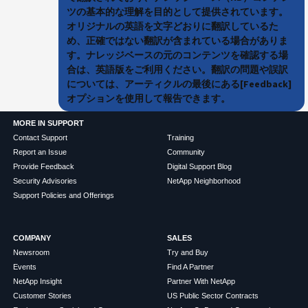
ツの基本的な理解を目的として提供されています。
オリジナルの英語を文字どおりに翻訳しているた
め、正確ではない翻訳が含まれている場合がありま
す。ナレッジベースの元のコンテンツを確認する場
合は、英語版をご利用ください。翻訳の問題や誤訳
については、アーティクルの最後にある[Feedback]
オプションを使用して報告できます。
MORE IN SUPPORT
Contact Support
Training
Report an Issue
Community
Provide Feedback
Digital Support Blog
Security Advisories
NetApp Neighborhood
Support Policies and Offerings
COMPANY
SALES
Newsroom
Try and Buy
Events
Find A Partner
NetApp Insight
Partner With NetApp
Customer Stories
US Public Sector Contracts