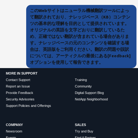
このWebサイトはニューラル機械翻訳ツールによっ
て翻訳されており、ナレッジベース（KB）コンテン
ツの基本的な理解を目的として提供されています。
オリジナルの英語を文字どおりに翻訳しているた
め、正確ではない翻訳が含まれている場合がありま
す。ナレッジベースの元のコンテンツを確認する場
合は、英語版をご利用ください。翻訳の問題や誤訳
については、アーティクルの最後にある[Feedback]
オプションを使用して報告できます。
MORE IN SUPPORT
Contact Support
Training
Report an Issue
Community
Provide Feedback
Digital Support Blog
Security Advisories
NetApp Neighborhood
Support Policies and Offerings
COMPANY
SALES
Newsroom
Try and Buy
Events
Find A Partner