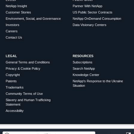
NetApp Insight
Partner With NetApp
Customer Stories
US Public Sector Contracts
Environment, Social, and Governance
NetApp OnDemand Consumption
Investors
Data Visionary Centers
Careers
Contact Us
LEGAL
RESOURCES
General Terms and Conditions
Subscriptions
Privacy & Cookie Policy
Search NetApp
Copyright
Knowledge Center
Patents
NetApp's Response to the Ukraine
Situation
Trademarks
Community Terms of Use
Slavery and Human Trafficking
Statement
Accessibility
©
2026
NetApp
English
Terms of Use
Privacy Policy