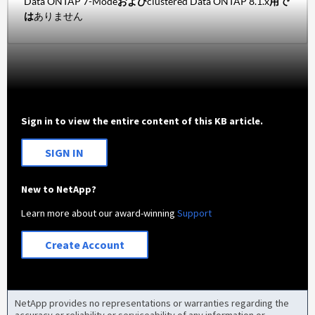
Data ONTAP 7-Mode
および
clustered Data ONTAP 8.1.x
用で
は
ありません
Sign in to view the entire content of this KB article.
SIGN IN
New to NetApp?
Learn more about our award-winning
Support
Create Account
NetApp provides no representations or warranties regarding the