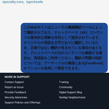
specialty:core
type:howto
このWebサイトはニューラル機械翻訳ツールによっ
て翻訳されており、ナレッジベース（KB）コンテン
ツの基本的な理解を目的として提供されています。
オリジナルの英語を文字どおりに翻訳しているた
め、正確ではない翻訳が含まれている場合がありま
す。ナレッジベースの元のコンテンツを確認する場
合は、英語版をご利用ください。翻訳の問題や誤訳
については、アーティクルの最後にある[Feedback]
オプションを使用して報告できます。
MORE IN SUPPORT
Contact Support
Training
Report an Issue
Community
Provide Feedback
Digital Support Blog
Security Advisories
NetApp Neighborhood
Support Policies and Offerings