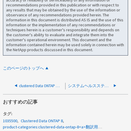
accuracy or reliability or serviceability of any information or
recommendations provided in this publication or with respect to
any results that may be obtained by the use of the information or
observance of any recommendations provided herein. The
information in this document is distributed AS IS and the use of this
information or the implementation of any recommendations or
techniques herein is a customer's responsibility and depends on
the customer's ability to evaluate and integrate them into the
customer's operational environment. This document and the
information contained herein may be used solely in connection with
the NetApp products discussed in this document.
このページのトップへ
clustered Data ONTAP ：ONTAP 8.2.3以降での、クラスタネットワークの健常性、アラート、監視、耐障害性の強化
システムヘルスステータス/config showの出力でステータスが低下しています
おすすめの記事
タグ
1035500
Clustered Data ONTAP 8
product-categories:clustered-data-ontap-8<a>翻訳用</a><a>KBTV</a>