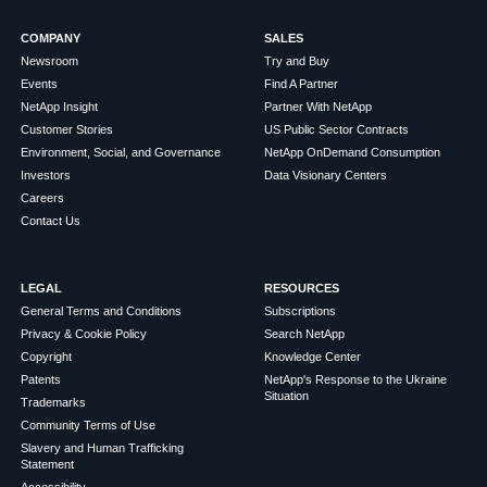
COMPANY
SALES
Newsroom
Try and Buy
Events
Find A Partner
NetApp Insight
Partner With NetApp
Customer Stories
US Public Sector Contracts
Environment, Social, and Governance
NetApp OnDemand Consumption
Investors
Data Visionary Centers
Careers
Contact Us
LEGAL
RESOURCES
General Terms and Conditions
Subscriptions
Privacy & Cookie Policy
Search NetApp
Copyright
Knowledge Center
Patents
NetApp's Response to the Ukraine
Situation
Trademarks
Community Terms of Use
Slavery and Human Trafficking
Statement