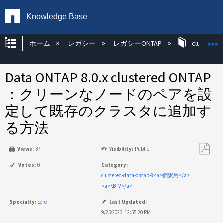
Knowledge Base
グローバル階層を展開/折りたたむ
ホーム
レガシー
レガシーONTAP
clustered
Data ONTAP 8.0.x clustered ONTAP
：クリーンなノードのペアを設
定して既存のクラスタに追加す
る方法
Views:
37
Visibility:
Public
PDF
Votes:
0
Category:
と
clustered-data-ontap-8<a>翻訳用</a>
し
<a>KBTV</a>
て
Specialty:
core
Last Updated:
保
9/25/2023, 12:55:20 PM
存