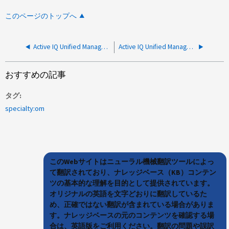
このページのトップへ
Active IQ Unified ManagerでActive Directory認証が失敗するか時間がかかる
Active IQ Unified Manager アラート：ノードディスク断片化の警告しきい値を超過
おすすめの記事
タグ
specialty:om
このWebサイトはニューラル機械翻訳ツールによっ
て翻訳されており、ナレッジベース（KB）コンテン
ツの基本的な理解を目的として提供されています。
オリジナルの英語を文字どおりに翻訳しているた
め、正確ではない翻訳が含まれている場合がありま
す。ナレッジベースの元のコンテンツを確認する場
合は、英語版をご利用ください。翻訳の問題や誤訳