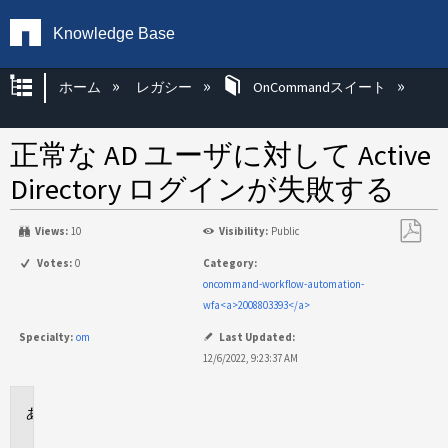
Knowledge Base
グローバル階層を展開/折りたたむ
ホーム
レガシー
OnCommandスイート
正常な AD ユーザに対して Active
Directory ログインが失敗する
Views:
10
Visibility:
Public
PDF
Votes:
0
Category:
と
oncommand-workflow-automation-
し
wfa<a>2008803393</a>
て
Specialty:
om
Last Updated:
保
12/6/2022, 9:23:37 AM
存
環
境