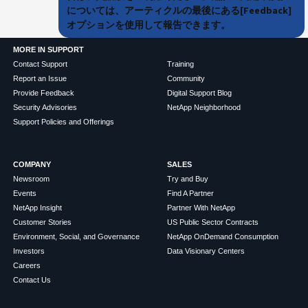
については、アーティクルの最後にある[Feedback]
オプションを使用して報告できます。
MORE IN SUPPORT
Contact Support
Training
Report an Issue
Community
Provide Feedback
Digital Support Blog
Security Advisories
NetApp Neighborhood
Support Policies and Offerings
COMPANY
SALES
Newsroom
Try and Buy
Events
Find A Partner
NetApp Insight
Partner With NetApp
Customer Stories
US Public Sector Contracts
Environment, Social, and Governance
NetApp OnDemand Consumption
Investors
Data Visionary Centers
Careers
Contact Us