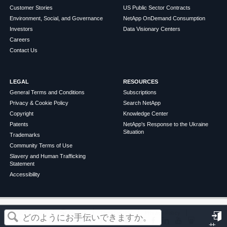
Customer Stories
US Public Sector Contracts
Environment, Social, and Governance
NetApp OnDemand Consumption
Investors
Data Visionary Centers
Careers
Contact Us
LEGAL
RESOURCES
General Terms and Conditions
Subscriptions
Privacy & Cookie Policy
Search NetApp
Copyright
Knowledge Center
Patents
NetApp's Response to the Ukraine
Situation
Trademarks
Community Terms of Use
Slavery and Human Trafficking
Statement
Accessibility
この記事は役に立ちましたか？
©
2026
NetApp
English
Terms of Use
Privacy Policy
Cookie Policy
Cookie Settings
サ