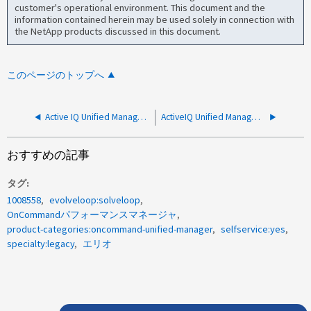
customer's operational environment. This document and the
information contained herein may be used solely in connection with
the NetApp products discussed in this document.
このページのトップへ
Active IQ Unified Manager は、セキュリティの脆弱性と見なされるオープンデータベースアクセスを備えています
ActiveIQ Unified Manager ユーザが UI から強制的にログアウトし、クラスタの監視が失敗する
おすすめの記事
タグ
1008558
evolveloop:solveloop
OnCommandパフォーマンスマネージャ
product-categories:oncommand-unified-manager
selfservice:yes
specialty:legacy
エリオ