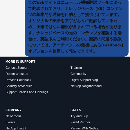
このWebサイトはニューラル機械翻訳ツールによっ
て翻訳されており、ナレッジベース（KB）コンテン
ツの基本的な理解を目的として提供されています。
オリジナルの英語を文字どおりに翻訳しているた
め、正確ではない翻訳が含まれている場合がありま
す。ナレッジベースの元のコンテンツを確認する場
合は、英語版をご利用ください。翻訳の問題や誤訳
については、アーティクルの最後にある[Feedback]
オプションを使用して報告できます。
MORE IN SUPPORT
Contact Support
Training
Report an Issue
Community
Provide Feedback
Digital Support Blog
Security Advisories
NetApp Neighborhood
Support Policies and Offerings
COMPANY
SALES
Newsroom
Try and Buy
Events
Find A Partner
NetApp Insight
Partner With NetApp