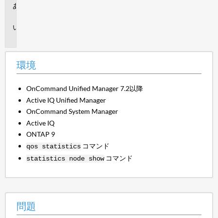
環
境
問
題
環境
OnCommand Unified Manager 7.2以降
Active IQ Unified Manager
OnCommand System Manager
Active IQ
ONTAP 9
コマンド
qos statistics
コマンド
statistics node show
問題