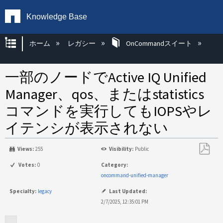
Knowledge Base
グローバル階層を展開/折りたたむ
ホーム
レガシー
OnCommandスイート
一部のノードでActive IQ Unified
Manager、qos、またはstatistics
コマンドを実行してもIOPSやレ
イテンシが表示されない
Views:
255
Visibility:
Public
PDF
Votes:
0
Category:
と
oncommand-unified-manager
し
Specialty:
legacy
Last Updated:
て
2/7/2025, 12:35:01 PM
保
存