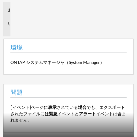
環
境
問
題
環境
ONTAP システムマネージャ（System Manager）
問題
[
イベント]ページに
表示
されている
場合
でも、エクスポート
されたファイルに
は緊急
イベントと
アラート
イベントは含ま
れません。