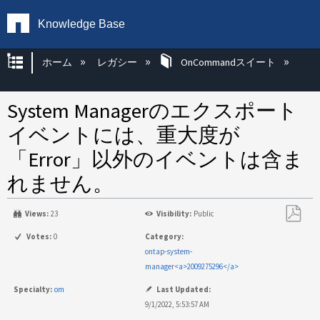
Knowledge Base
グローバル階層を展開/折りたたむ
ホーム
レガシー
OnCommandスイート
System Managerのエクスポート
イベントには、重大度が
「Error」以外のイベントは含ま
れません。
Views:
23
Visibility:
Public
PDF
Votes:
0
Category:
と
ontap-system-
し
manager<a>2009275296</a>
て
Specialty:
om
Last Updated:
保
9/1/2022, 5:53:57 AM
存