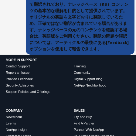
て翻訳されており、ナレッジベース（KB）コンテン
ツの基本的な理解を目的として提供されています。
オリジナルの英語を文字どおりに翻訳しているた
め、正確ではない翻訳が含まれている場合がありま
す。ナレッジベースの元のコンテンツを確認する場
合は、英語版をご利用ください。翻訳の問題や誤訳
については、アーティクルの最後にある[Feedback]
オプションを使用して報告できます。
MORE IN SUPPORT
Contact Support
Training
Report an Issue
Community
Provide Feedback
Digital Support Blog
Security Advisories
NetApp Neighborhood
Support Policies and Offerings
COMPANY
SALES
Newsroom
Try and Buy
Events
Find A Partner
NetApp Insight
Partner With NetApp
Customer Stories
US Public Sector Contracts