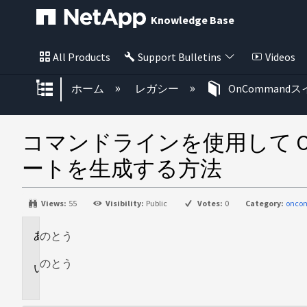
Knowledge Base
All Products
Support Bulletins
Videos
グローバル階層を展開/折りたた
ホーム
レガシー
OnCommand
コマンドラインを使用して OnCo
ートを生成する方法
Views:
55
Visibility:
Public
Votes:
0
Category:
onco
のとう
環
境
のとう
説
明