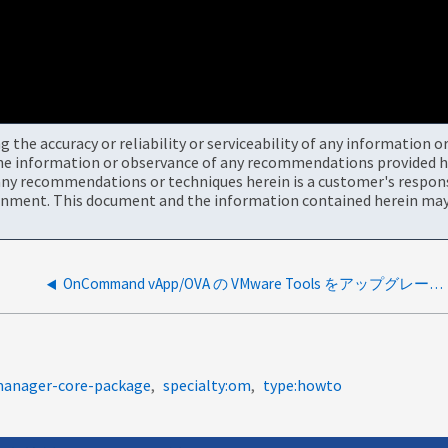
the accuracy or reliability or serviceability of any information 
the information or observance of any recommendations provided he
ny recommendations or techniques herein is a customer's responsi
onment. This document and the information contained herein may 
OnCommand vApp/OVA の VMware Tools をアップグレードする方法
manager-core-package
specialty:om
type:howto