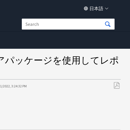
日本語
ger コアパッケージを使用してレポ
1/2022, 3:24:32 PM
PDF
と
し
て
保
存