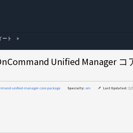
む
スイート
mmand Unified Mana
mmand-unified-manager-core-package
Specialty:
om
Last Updated:
2/2