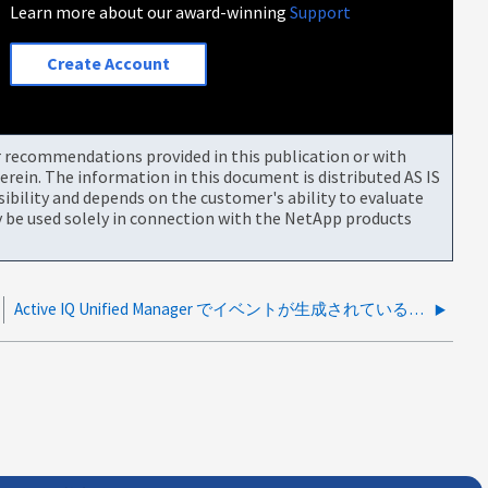
Learn more about our award-winning
Support
Create Account
or recommendations provided in this publication or with
rein. The information in this document is distributed AS IS
bility and depends on the customer's ability to evaluate
be used solely in connection with the NetApp products
Active IQ Unified Manager でイベントが生成されていることを確認する方法