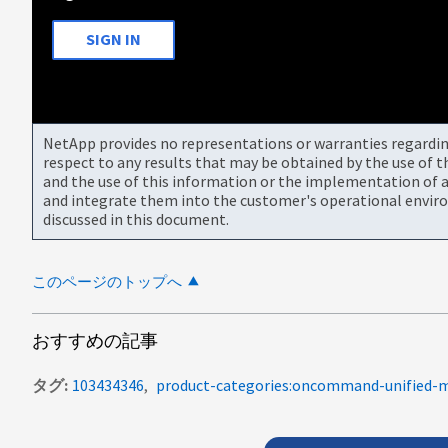
SIGN IN
NetApp provides no representations or warranties regarding 
respect to any results that may be obtained by the use of 
and the use of this information or the implementation of a
and integrate them into the customer's operational envir
discussed in this document.
このページのトップへ
おすすめの記事
タグ
103434346
product-categories:oncommand-unified-