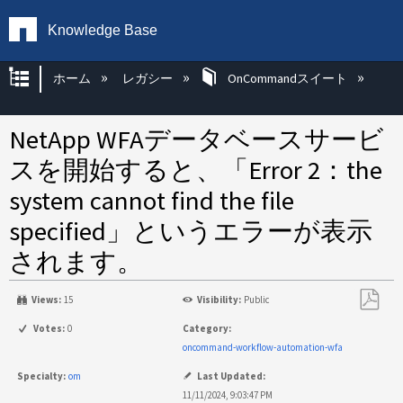
Knowledge Base
グローバル階層を展開/折りたたむ
ホーム
レガシー
OnCommandスイート
NetApp WFAデータベースサービ
スを開始すると、「Error 2：the
system cannot find the file
specified」というエラーが表示
されます。
Views:
15
Visibility:
Public
PDF
Votes:
0
Category:
と
oncommand-workflow-automation-wfa
し
Specialty:
om
Last Updated:
て
11/11/2024, 9:03:47 PM