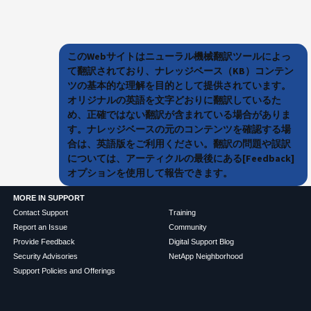
このWebサイトはニューラル機械翻訳ツールによっ
て翻訳されており、ナレッジベース（KB）コンテン
ツの基本的な理解を目的として提供されています。
オリジナルの英語を文字どおりに翻訳しているた
め、正確ではない翻訳が含まれている場合がありま
す。ナレッジベースの元のコンテンツを確認する場
合は、英語版をご利用ください。翻訳の問題や誤訳
については、アーティクルの最後にある[Feedback]
オプションを使用して報告できます。
MORE IN SUPPORT
Contact Support
Training
Report an Issue
Community
Provide Feedback
Digital Support Blog
Security Advisories
NetApp Neighborhood
Support Policies and Offerings