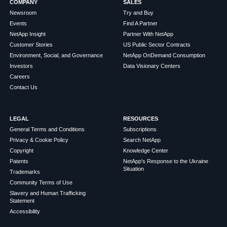
COMPANY
SALES
Newsroom
Try and Buy
Events
Find A Partner
NetApp Insight
Partner With NetApp
Customer Stories
US Public Sector Contracts
Environment, Social, and Governance
NetApp OnDemand Consumption
Investors
Data Visionary Centers
Careers
Contact Us
LEGAL
RESOURCES
General Terms and Conditions
Subscriptions
Privacy & Cookie Policy
Search NetApp
Copyright
Knowledge Center
Patents
NetApp's Response to the Ukraine
Situation
Trademarks
Community Terms of Use
Slavery and Human Trafficking
Statement
Accessibility