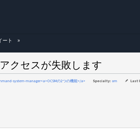
む
スイート
SMアクセスが失敗します
mmand-system-manager<a>OCSMの2つの機能</a>
Specialty:
om
Last