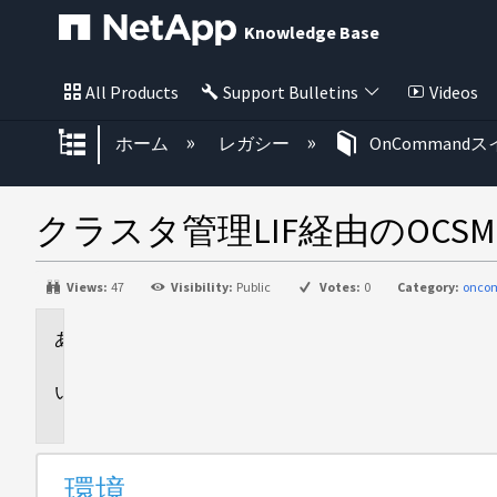
Knowledge Base
All Products
Support Bulletins
Videos
グローバル階層を展開/折りたた
ホーム
レガシー
OnCommand
クラスタ管理LIF経由のOC
Views:
47
Visibility:
Public
Votes:
0
Category:
onco
環
境
問
題
環境