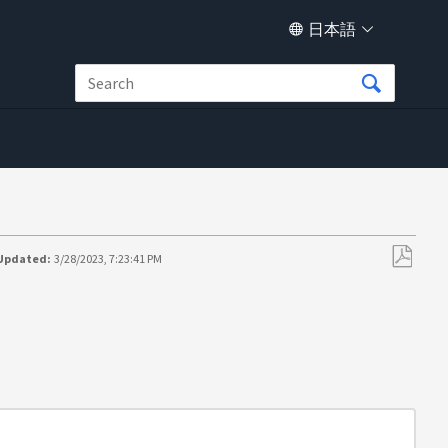
日本語
 Updated:
3/28/2023, 7:23:41 PM
PDF
と
し
て
保
存