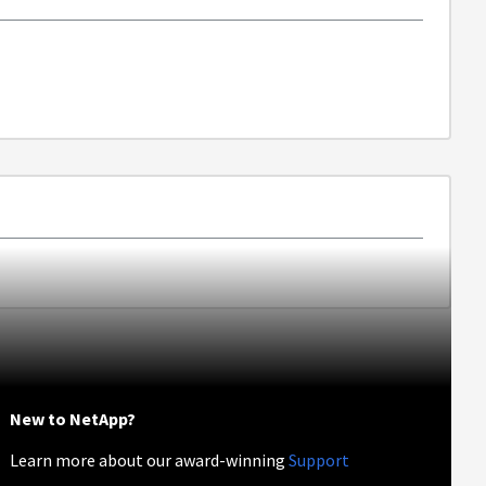
New to NetApp?
Learn more about our award-winning
Support