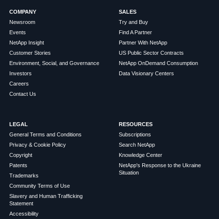
COMPANY
SALES
Newsroom
Try and Buy
Events
Find A Partner
NetApp Insight
Partner With NetApp
Customer Stories
US Public Sector Contracts
Environment, Social, and Governance
NetApp OnDemand Consumption
Investors
Data Visionary Centers
Careers
Contact Us
LEGAL
RESOURCES
General Terms and Conditions
Subscriptions
Privacy & Cookie Policy
Search NetApp
Copyright
Knowledge Center
Patents
NetApp's Response to the Ukraine
Situation
Trademarks
Community Terms of Use
Slavery and Human Trafficking
Statement
Accessibility