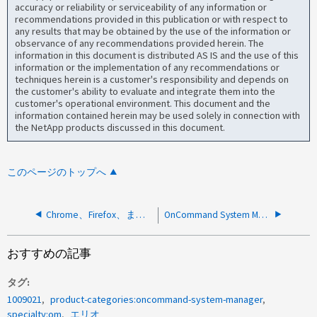
accuracy or reliability or serviceability of any information or
recommendations provided in this publication or with respect to
any results that may be obtained by the use of the information or
observance of any recommendations provided herein. The
information in this document is distributed AS IS and the use of this
information or the implementation of any recommendations or
techniques herein is a customer's responsibility and depends on
the customer's ability to evaluate and integrate them into the
customer's operational environment. This document and the
information contained herein may be used solely in connection with
the NetApp products discussed in this document.
このページのトップへ
Chrome、Firefox、またはEdge用にデフォルトのWebブラウザが設定されていても、OCSMは引き続きInternet Explorerで開きます。
OnCommand System ManagerでSnapVault 関係またはSnapMirror関係を作成しようとすると、「license is not available」というエラーが表示されます
おすすめの記事
タグ
1009021
product-categories:oncommand-system-manager
specialty:om
エリオ