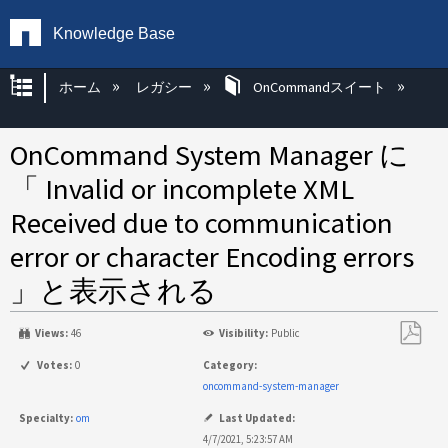
Knowledge Base
グローバル階層を展開/折りたたむ
ホーム
レガシー
OnCommandスイート
OnCommand System Manager に
「 Invalid or incomplete XML
Received due to communication
error or character Encoding errors
」と表示される
Views:
46
Visibility:
Public
PDF
Votes:
0
Category:
と
oncommand-system-manager
し
Specialty:
om
Last Updated:
て
4/7/2021, 5:23:57 AM