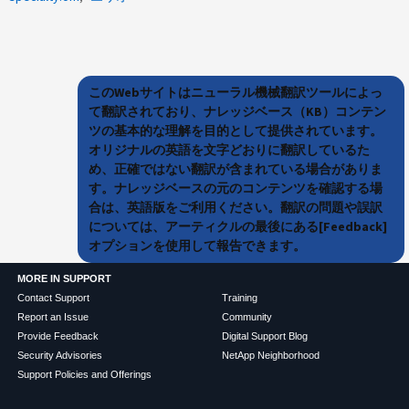
このWebサイトはニューラル機械翻訳ツールによっ
て翻訳されており、ナレッジベース（KB）コンテン
ツの基本的な理解を目的として提供されています。
オリジナルの英語を文字どおりに翻訳しているた
め、正確ではない翻訳が含まれている場合がありま
す。ナレッジベースの元のコンテンツを確認する場
合は、英語版をご利用ください。翻訳の問題や誤訳
については、アーティクルの最後にある[Feedback]
オプションを使用して報告できます。
MORE IN SUPPORT
Contact Support
Training
Report an Issue
Community
Provide Feedback
Digital Support Blog
Security Advisories
NetApp Neighborhood
Support Policies and Offerings