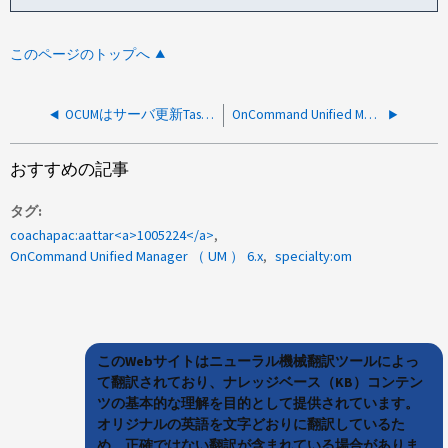
このページのトップへ
OCUMはサーバ更新TaskException 68-132-983を更新できません
OnCommand Unified Managerイベント「データベースバックアップに失敗しました」、「理由：MySQLユーティリティを使用してデータベースバックアップを作成できませんでした」
おすすめの記事
タグ
coachapac:aattar<a>1005224</a>
OnCommand Unified Manager （ UM ） 6.x
specialty:om
このWebサイトはニューラル機械翻訳ツールによっ
て翻訳されており、ナレッジベース（KB）コンテン
ツの基本的な理解を目的として提供されています。
オリジナルの英語を文字どおりに翻訳しているた
め、正確ではない翻訳が含まれている場合がありま