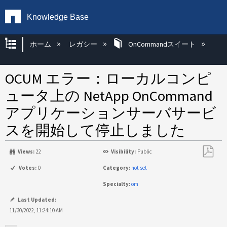
Knowledge Base
グローバル階層を展開/折りたたむ
ホーム
レガシー
OnCommandスイート
OCUM エラー：ローカルコンピ
ュータ上の NetApp OnCommand
アプリケーションサーバサービ
スを開始して停止しました
Views:
22
Visibility:
Public
PDF
Votes:
0
Category:
not set
と
Specialty:
om
し
て
Last Updated:
保
11/30/2022, 11:24:10 AM
存