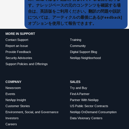
す。ナレッジベースの元のコンテンツを確認する場
合は、英語版をご利用ください。翻訳の問題や誤訳
については、アーティクルの最後にある[Feedback]
オプションを使用して報告できます。
MORE IN SUPPORT
Contact Support
Training
Report an Issue
Community
Provide Feedback
Digital Support Blog
Security Advisories
NetApp Neighborhood
Support Policies and Offerings
COMPANY
SALES
Newsroom
Try and Buy
Events
Find A Partner
NetApp Insight
Partner With NetApp
Customer Stories
US Public Sector Contracts
Environment, Social, and Governance
NetApp OnDemand Consumption
Investors
Data Visionary Centers
Careers