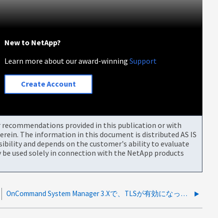
New to NetApp?
Learn more about our award-winning
Support
Create Account
or recommendations provided in this publication or with
rein. The information in this document is distributed AS IS
bility and depends on the customer's ability to evaluate
be used solely in connection with the NetApp products
OnCommand System Manager 3.Xで、TLSが有効になっていることを確認しても、TLSを使用して7-Modeストレージに接続できない