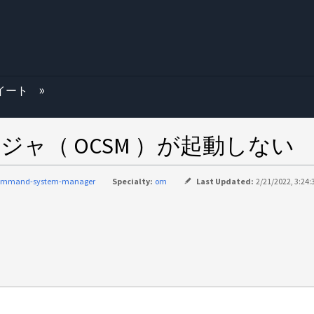
む
スイート
ージャ（ OCSM ）が起動しない
ommand-system-manager
Specialty:
om
Last Updated:
2/21/2022, 3:24: