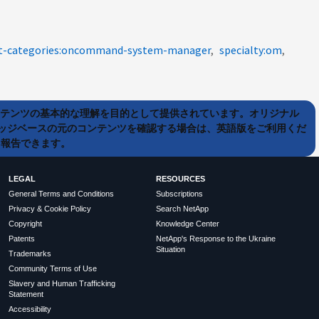
t-categories:oncommand-system-manager
specialty:om
ンテンツの基本的な理解を目的として提供されています。オリジナル
ッジベースの元のコンテンツを確認する場合は、英語版をご利用くだ
て報告できます。
LEGAL
RESOURCES
General Terms and Conditions
Subscriptions
Privacy & Cookie Policy
Search NetApp
Copyright
Knowledge Center
Patents
NetApp's Response to the Ukraine
Situation
Trademarks
Community Terms of Use
Slavery and Human Trafficking
Statement
Accessibility