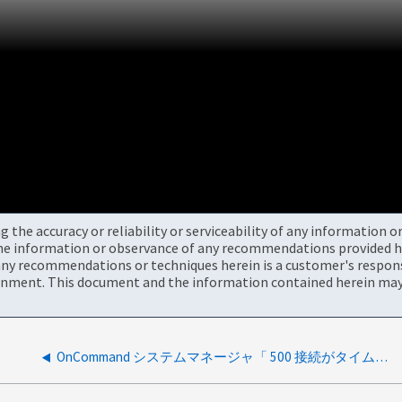
the accuracy or reliability or serviceability of any information 
the information or observance of any recommendations provided he
ny recommendations or techniques herein is a customer's responsi
onment. This document and the information contained herein may 
OnCommand システムマネージャ「 500 接続がタイムアウトしました」