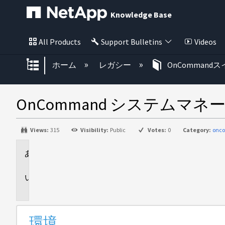
Knowledge Base
All Products
Support Bulletins
Videos
グローバル階層を展開/折りたた
ホーム
レガシー
OnCommand
OnCommand システムマネ
Views:
315
Visibility:
Public
Votes:
0
Category:
onc
環
境
問
題
環境