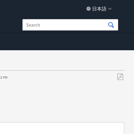
日本語
32 PM
PDF
と
し
て
保
存