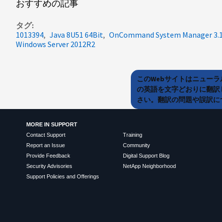
おすすめの記事
タグ
1013394
Java 8U51 64Bit
OnCommand System Manager 3.1
Windows Server 2012R2
このWebサイトはニュー
の英語を文字どおりに翻訳
さい。翻訳の問題や誤訳につ
MORE IN SUPPORT
Contact Support
Training
Report an Issue
Community
Provide Feedback
Digital Support Blog
Security Advisories
NetApp Neighborhood
Support Policies and Offerings