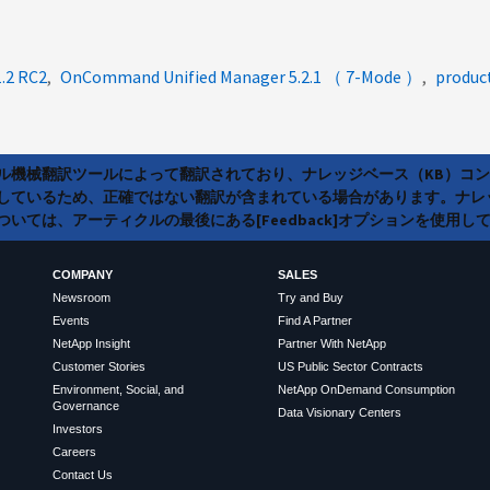
.2 RC2
OnCommand Unified Manager 5.2.1 （ 7-Mode ）
produc
ラル機械翻訳ツールによって翻訳されており、ナレッジベース（KB）コ
しているため、正確ではない翻訳が含まれている場合があります。ナレ
いては、アーティクルの最後にある[Feedback]オプションを使用し
COMPANY
SALES
Newsroom
Try and Buy
Events
Find A Partner
NetApp Insight
Partner With NetApp
Customer Stories
US Public Sector Contracts
Environment, Social, and
NetApp OnDemand Consumption
Governance
Data Visionary Centers
Investors
Careers
Contact Us