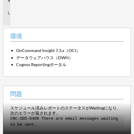
境
問
題
環境
OnCommand Insight 7.3.x（OCI）
データウェアハウス（DWH）
Cognos Reportingポータル
問題
スケジュール済みレポートのステータスがWaitingになり、
次のエラーが返されます。
CNC-SDS-0408 There are email messages waiting
to be sent.