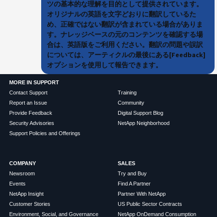
ツの基本的な理解を目的として提供されています。
オリジナルの英語を文字どおりに翻訳しているた
め、正確ではない翻訳が含まれている場合がありま
す。ナレッジベースの元のコンテンツを確認する場
合は、英語版をご利用ください。翻訳の問題や誤訳
については、アーティクルの最後にある[Feedback]
オプションを使用して報告できます。
MORE IN SUPPORT
Contact Support
Training
Report an Issue
Community
Provide Feedback
Digital Support Blog
Security Advisories
NetApp Neighborhood
Support Policies and Offerings
COMPANY
SALES
Newsroom
Try and Buy
Events
Find A Partner
NetApp Insight
Partner With NetApp
Customer Stories
US Public Sector Contracts
Environment, Social, and Governance
NetApp OnDemand Consumption