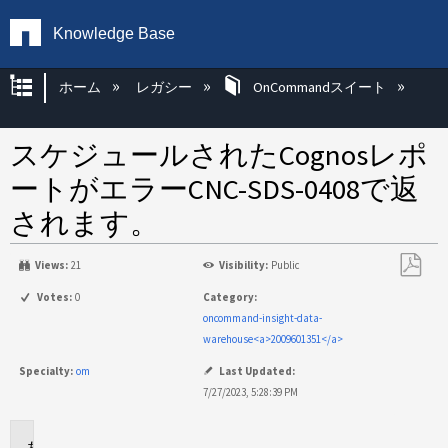
Knowledge Base
グローバル階層を展開/折りたたむ
ホーム
レガシー
OnCommandスイート
スケジュールされたCognosレポ
ートがエラーCNC-SDS-0408で返
されます。
Views:
21
Visibility:
Public
PDF
Votes:
0
Category:
と
oncommand-insight-data-
し
warehouse<a>2009601351</a>
て
Specialty:
om
Last Updated:
保
7/27/2023, 5:28:39 PM
存
環