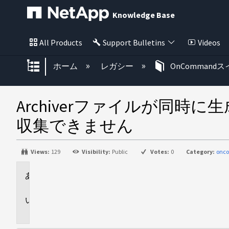
Knowledge Base
All Products
Support Bulletins
Videos
グローバル階層を展開/折りたた
ホーム
レガシー
OnCommand
Archiverファイルが同時に
収集できません
Views:
129
Visibility:
Public
Votes:
0
Category:
onc
環
境
問
題