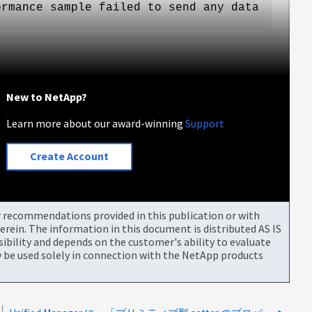
ormance sample failed to send any data
New to NetApp?
Learn more about our award-winning
Support
Create Account
or recommendations provided in this publication or with
rein. The information in this document is distributed AS IS
bility and depends on the customer's ability to evaluate
be used solely in connection with the NetApp products