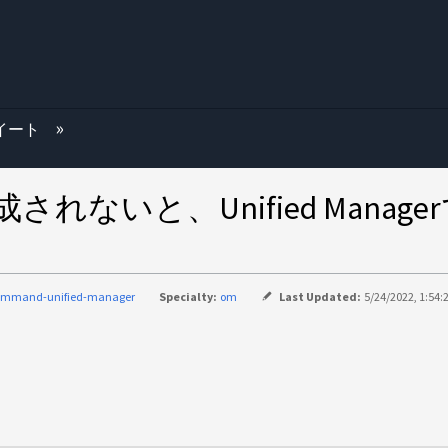
む
スイート
生成されないと、Unified Man
ommand-unified-manager
Specialty:
om
Last Updated:
5/24/2022, 1:54: