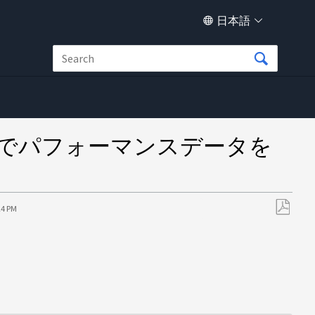
日本語
agerでパフォーマンスデータを
24 PM
PDF
と
し
て
保
存