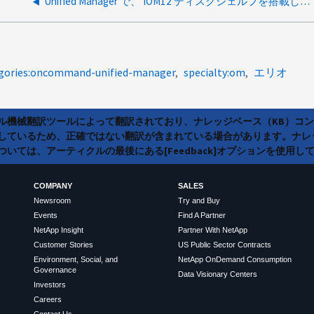
Unified Manager で、 IOM12 ディスクシェルフを搭載したクラスタが検出されません
egories:oncommand-unified-manager
specialty:om
エリオ
ラル機械翻訳ツールによって翻訳されており、ナレッジベース（KB）コ
しているため、正確ではない翻訳が含まれている場合があります。ナレ
いては、アーティクルの最後にある[Feedback]オプションを使用し
COMPANY
SALES
Newsroom
Try and Buy
Events
Find A Partner
NetApp Insight
Partner With NetApp
Customer Stories
US Public Sector Contracts
Environment, Social, and
NetApp OnDemand Consumption
Governance
Data Visionary Centers
Investors
Careers