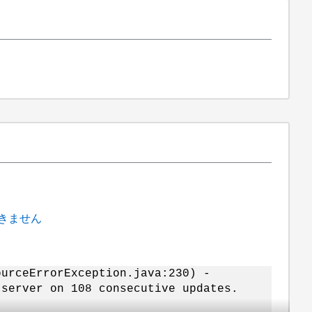
できません
ourceErrorException.java:230) -
 server on 108 consecutive updates.