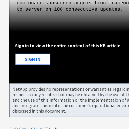
com.onaro.sanscreen.acquisition.framewo
to server on 108 consecutive updates.
Sign in to view the entire content of this KB article.
SIGN IN
NetApp provides no representations or warranties regarding 
respect to any results that may be obtained by the use of 
and the use of this information or the implementation of a
and integrate them into the customer's operational envir
discussed in this document.
このページのトップへ