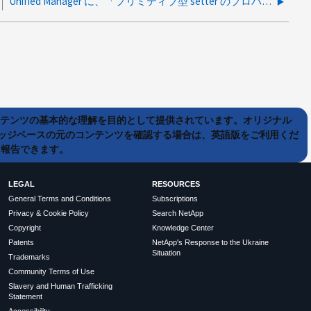
Unified Manager に、「プリミティブ型 setter のプロパティに null 値が割り当てられました」というエラーメッセージが表示されます
ンテンツの基本的な理解を目的として提供されています。オリジナル
ッジベースの元のコンテンツを確認する場合は、英語版をご利用くだ
て報告できます。
LEGAL
RESOURCES
General Terms and Conditions
Subscriptions
Privacy & Cookie Policy
Search NetApp
Copyright
Knowledge Center
Patents
NetApp's Response to the Ukraine
Situation
Trademarks
Community Terms of Use
Slavery and Human Trafficking
Statement