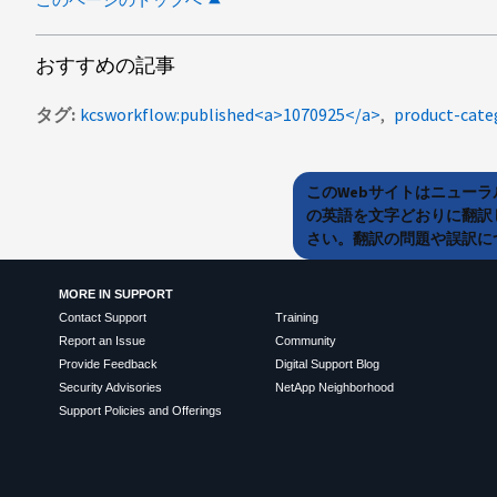
おすすめの記事
タグ
kcsworkflow:published<a>1070925</a>
product-cat
このWebサイトはニュー
の英語を文字どおりに翻訳
さい。翻訳の問題や誤訳につ
MORE IN SUPPORT
Contact Support
Training
Report an Issue
Community
Provide Feedback
Digital Support Blog
Security Advisories
NetApp Neighborhood
Support Policies and Offerings