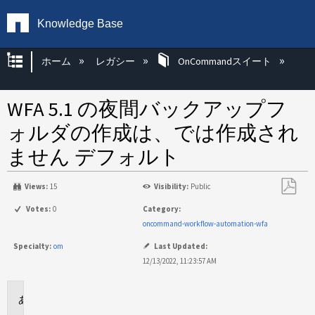
Knowledge Base
グローバル階層を展開/折りたたむ
ホーム
レガシー
OnCommandスイート
WFA 5.1 の夜間バックアップフ
ォルダの作成は、では作成され
ません デフォルト
Views:
15
Visibility:
Public
PDF
Votes:
0
Category:
と
oncommand-workflow-automation-wfa
し
Specialty:
om
Last Updated:
て
12/13/2022, 11:23:57 AM
保
存
環
境