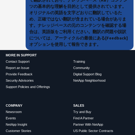
ツの基本的な理解を目的として提供されています。
オリジナルの英語を文字どおりに翻訳しているた
め、正確ではない翻訳が含まれている場合がありま
す。ナレッジベースの元のコンテンツを確認する場
合は、英語版をご利用ください。翻訳の問題や誤訳
については、アーティクルの最後にある[Feedback]
オプションを使用して報告できます。
MORE IN SUPPORT
Contact Support
Training
Report an Issue
Community
Provide Feedback
Digital Support Blog
Security Advisories
NetApp Neighborhood
Support Policies and Offerings
COMPANY
SALES
Newsroom
Try and Buy
Events
Find A Partner
NetApp Insight
Partner With NetApp
Customer Stories
US Public Sector Contracts