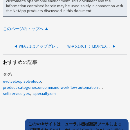
customer's operational environment. This document and the
information contained herein may be used solely in connection with
the NetApp products discussed in this document.
このページのトップへ
WFA 5.1はアップグレード後に起動しません
WFA 5.1RC1 ： LDAP/LDAPS 経由でユーザを認証できません
おすすめの記事
タグ
evolveloop:solveloop
product-categories:oncommand-workflow-automation-wfa
selfservice:yes
specialty:om
このWebサイトはニューラル機械翻訳ツールによっ
て翻訳されており、ナレッジベース（KB）コンテン