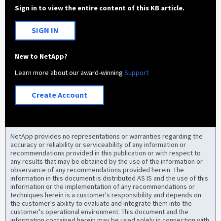
Sign in to view the entire content of this KB article.
SIGN IN
New to NetApp?
Learn more about our award-winning
Support
Create Account
NetApp provides no representations or warranties regarding the
accuracy or reliability or serviceability of any information or
recommendations provided in this publication or with respect to
any results that may be obtained by the use of the information or
observance of any recommendations provided herein. The
information in this document is distributed AS IS and the use of this
information or the implementation of any recommendations or
techniques herein is a customer's responsibility and depends on
the customer's ability to evaluate and integrate them into the
customer's operational environment. This document and the
information contained herein may be used solely in connection with