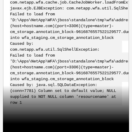
com.netapp.wfa.cache.job.CacheJobWorker.loadFromExt
javax.ejb.EJBException: com.netapp.wfa.util.SqlShel
Failed to load from
'D:\Apps\NetApp\WFA\jboss\standalone\tmp\wfa\addres
(host=hostname.com)(port=3306)(type=master)-
cm_storage.annotation_block-9616876557522129577.dum
into wfa_staging.cm_storage_annotation_block
Caused by:
com.netapp.wfa.util.SqlShellException:
Failed to load from
'D:\Apps\NetApp\WFA\jboss\standalone\tmp\wfa\addres
(host=hostname.com)(port=3306)(type=master)-
cm_storage.annotation_block-9616876557522129577.dum
into wfa_staging.cm_storage_annotation_block
Caused by: java.sql.SQLDataException:
(conn=7781) Column set to default value; NULL
supplied to NOT NULL column 'resourcename' at
row 1