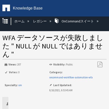
Knowledge Base
グローバル階層を展開/折りたたむ
ホーム
レガシー
OnCommandスイート
WFA データソースが失敗しまし
た " NULL が NULL ではありませ
ん "
Views:
207
Visibility:
Public
PDF
Votes:
0
Category:
と
oncommand-workflow-automation-wfa
し
Specialty:
om
Last Updated:
て
8/16/2021, 6:53:45 AM
保
存
環
境