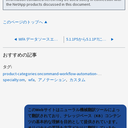
the NetApp products discussed in this document.
このページのトップへ
WFA データソースエラー「 IJ031070 ：トランザクションを続行できません： status_rolledback 」
5.1.1P5から5.1.1P7にアップグレードしたあとにWFAデータソースからローカルのMySQLに接続できない
おすすめの記事
タグ
product-categories:oncommand-workflow-automation-wfa
specialty:om
wfa
アノテーション
カスタム
このWebサイトはニューラル機械翻訳ツールによっ
て翻訳されており、ナレッジベース（KB）コンテン
ツの基本的な理解を目的として提供されています。
オリジナルの英語を文字どおりに翻訳しているた