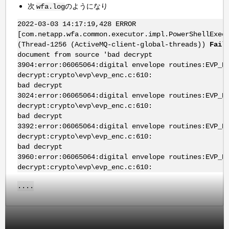
次
のようになり
wfa.log
2022-03-03 14:17:19,428 ERROR
[com.netapp.wfa.common.executor.impl.PowerShellExec
(Thread-1256 (ActiveMQ-client-global-threads))
Fail
document from source 'bad decrypt
3904:error:06065064:digital envelope routines:EVP_D
decrypt:crypto\evp\evp_enc.c:610:
bad decrypt
3024:error:06065064:digital envelope routines:EVP_D
decrypt:crypto\evp\evp_enc.c:610:
bad decrypt
3392:error:06065064:digital envelope routines:EVP_D
decrypt:crypto\evp\evp_enc.c:610:
bad decrypt
3960:error:06065064:digital envelope routines:EVP_D
decrypt:crypto\evp\evp_enc.c:610:
....