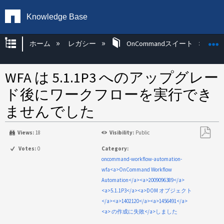
Knowledge Base
グローバル階層を展開/折りたたむ
ホーム
レガシー
OnCommandスイート
WFA は 5.1.1P3 へのアップグレー
ド後にワークフローを実行でき
ませんでした
Views:
18
Visibility:
Public
PDF
Votes:
0
Category:
と
oncommand-workflow-automation-
し
wfa<a>OnCommand Workflow
て
Automation</a><a>2009096389</a>
保
<a>5.1.1P3</a><a>DOM オブジェクト
存
</a><a>1402120</a><a>1456491</a>
<a> の作成に失敗</a>しました