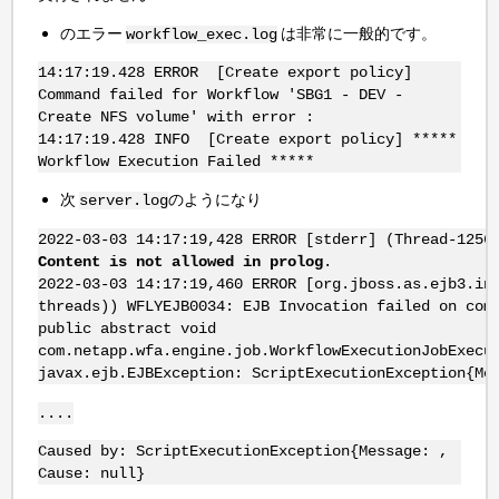
のエラー
は非常に一般的です。
workflow_exec.log
14:17:19.428 ERROR [Create export policy]
Command failed for Workflow 'SBG1 - DEV -
Create NFS volume' with error :
14:17:19.428 INFO [Create export policy] *****
Workflow Execution Failed *****
次
のようになり
server.log
2022-03-03 14:17:19,428 ERROR [stderr] (Thread-1256
Content is not allowed in prolog
.
2022-03-03 14:17:19,460 ERROR [org.jboss.as.ejb3.in
threads)) WFLYEJB0034: EJB Invocation failed on com
public abstract void
com.netapp.wfa.engine.job.WorkflowExecutionJobExecu
javax.ejb.EJBException: ScriptExecutionException{Me
....
Caused by: ScriptExecutionException{Message: ,
Cause: null}