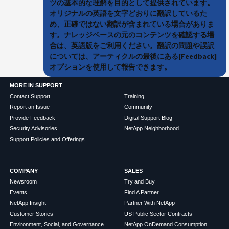
ツの基本的な理解を目的として提供されています。
オリジナルの英語を文字どおりに翻訳しているた
め、正確ではない翻訳が含まれている場合がありま
す。ナレッジベースの元のコンテンツを確認する場
合は、英語版をご利用ください。翻訳の問題や誤訳
については、アーティクルの最後にある[Feedback]
オプションを使用して報告できます。
MORE IN SUPPORT
Contact Support
Training
Report an Issue
Community
Provide Feedback
Digital Support Blog
Security Advisories
NetApp Neighborhood
Support Policies and Offerings
COMPANY
SALES
Newsroom
Try and Buy
Events
Find A Partner
NetApp Insight
Partner With NetApp
Customer Stories
US Public Sector Contracts
Environment, Social, and Governance
NetApp OnDemand Consumption