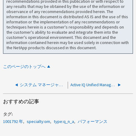
recommendations provided in this publication or with respect to
any results that may be obtained by the use of the information or
observance of any recommendations provided herein. The
information in this document is distributed AS IS and the use of this
information or the implementation of any recommendations or
techniques herein is a customer's responsibility and depends on
the customer's ability to evaluate and integrate them into the
customer's operational environment. This document and the
information contained herein may be used solely in connection with
the NetApp products discussed in this document.
このページのトップへ
システム マネージャーのダッシュボードのパフォーマンス グラフを表示するために使用される API は何ですか?
Active IQ Unified Manager の HTTP ステータスコードとは何ですか？
おすすめの記事
タグ
1001792 年
specialty:om
type:q_n_a
パフォーマンス