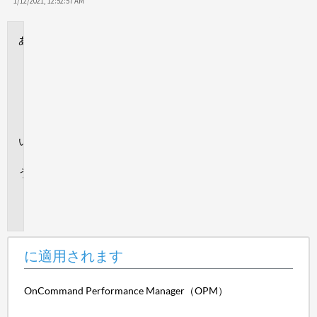
保
1/12/2021, 12:52:57 AM
存
に
適
用
さ
れ
ま
す
回
答
追
加
情
報
に適用されます
OnCommand Performance Manager（OPM）