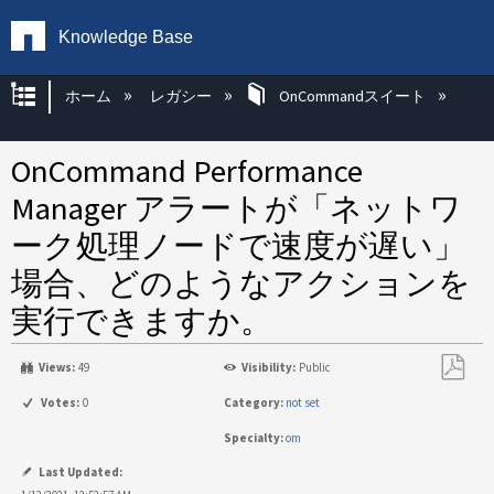
Knowledge Base
グローバル階層を展開/折りたたむ
ホーム
レガシー
OnCommandスイート
OnCommand Performance
Manager アラートが「ネットワ
ーク処理ノードで速度が遅い」
場合、どのようなアクションを
実行できますか。
Views:
49
Visibility:
Public
PDF
Votes:
0
Category:
not set
と
Specialty:
om
し
て
Last Updated: