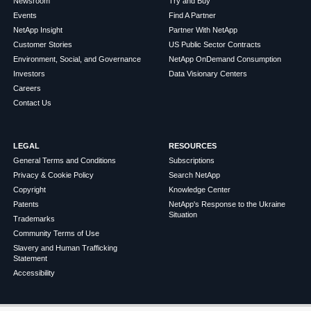
Newsroom
Try and Buy
Events
Find A Partner
NetApp Insight
Partner With NetApp
Customer Stories
US Public Sector Contracts
Environment, Social, and Governance
NetApp OnDemand Consumption
Investors
Data Visionary Centers
Careers
Contact Us
LEGAL
RESOURCES
General Terms and Conditions
Subscriptions
Privacy & Cookie Policy
Search NetApp
Copyright
Knowledge Center
Patents
NetApp's Response to the Ukraine
Situation
Trademarks
Community Terms of Use
Slavery and Human Trafficking
Statement
Accessibility