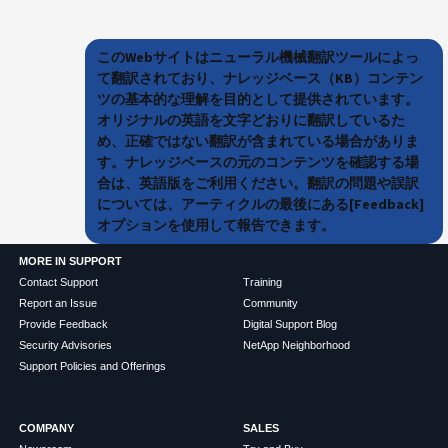
このWebサイトはニューラル機械翻訳ツールによっ
て翻訳されており、ナレッジベース（KB）コンテン
ツの基本的な理解を目的として提供されています。
オリジナルの英語を文字どおりに翻訳しているた
め、正確ではない翻訳が含まれている場合がありま
す。ナレッジベースの元のコンテンツを確認する場
合は、英語版をご利用ください。翻訳の問題や誤訳
については、アーティクルの最後にある[Feedback]
オプションを使用して報告できます。
MORE IN SUPPORT
Contact Support
Training
Report an Issue
Community
Provide Feedback
Digital Support Blog
Security Advisories
NetApp Neighborhood
Support Policies and Offerings
COMPANY
SALES