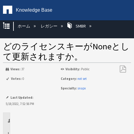
Knowledge Base
グローバル階層を展開/折りたたむ
ホーム
レガシー
SMBR
どのライセンスキーがNoneとし
て更新されますか。
Views:
37
Visibility:
Public
PDF
Votes:
0
Category:
not set
と
Specialty:
snapx
し
て
Last Updated:
保
5/18/2022, 7:52:56 PM
存
環
境
回