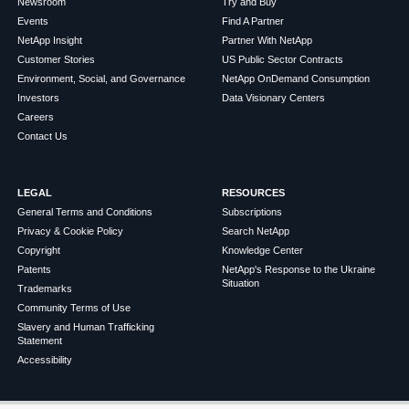
Newsroom
Try and Buy
Events
Find A Partner
NetApp Insight
Partner With NetApp
Customer Stories
US Public Sector Contracts
Environment, Social, and Governance
NetApp OnDemand Consumption
Investors
Data Visionary Centers
Careers
Contact Us
LEGAL
RESOURCES
General Terms and Conditions
Subscriptions
Privacy & Cookie Policy
Search NetApp
Copyright
Knowledge Center
Patents
NetApp's Response to the Ukraine
Situation
Trademarks
Community Terms of Use
Slavery and Human Trafficking
Statement
Accessibility