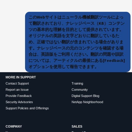
このWebサイトはニューラル機械翻訳ツールによっ
て翻訳されており、ナレッジベース（KB）コンテン
ツの基本的な理解を目的として提供されています。
オリジナルの英語を文字どおりに翻訳しているた
め、正確ではない翻訳が含まれている場合がありま
す。ナレッジベースの元のコンテンツを確認する場
合は、英語版をご利用ください。翻訳の問題や誤訳
については、アーティクルの最後にある[Feedback]
オプションを使用して報告できます。
MORE IN SUPPORT
Contact Support
Training
Report an Issue
Community
Provide Feedback
Digital Support Blog
Security Advisories
NetApp Neighborhood
Support Policies and Offerings
COMPANY
SALES