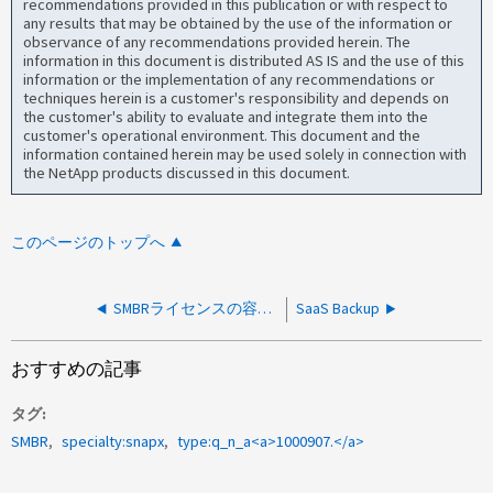
recommendations provided in this publication or with respect to
any results that may be obtained by the use of the information or
observance of any recommendations provided herein. The
information in this document is distributed AS IS and the use of this
information or the implementation of any recommendations or
techniques herein is a customer's responsibility and depends on
the customer's ability to evaluate and integrate them into the
customer's operational environment. This document and the
information contained herein may be used solely in connection with
the NetApp products discussed in this document.
このページのトップへ
SMBRライセンスの容量の上限に達しました
SaaS Backup
おすすめの記事
タグ
SMBR
specialty:snapx
type:q_n_a<a>1000907.</a>