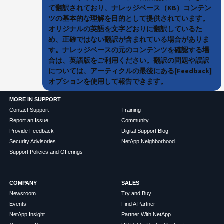
て翻訳されており、ナレッジベース（KB）コンテン
ツの基本的な理解を目的として提供されています。
オリジナルの英語を文字どおりに翻訳しているた
め、正確ではない翻訳が含まれている場合がありま
す。ナレッジベースの元のコンテンツを確認する場
合は、英語版をご利用ください。翻訳の問題や誤訳
については、アーティクルの最後にある[Feedback]
オプションを使用して報告できます。
MORE IN SUPPORT
Contact Support
Training
Report an Issue
Community
Provide Feedback
Digital Support Blog
Security Advisories
NetApp Neighborhood
Support Policies and Offerings
COMPANY
SALES
Newsroom
Try and Buy
Events
Find A Partner
NetApp Insight
Partner With NetApp