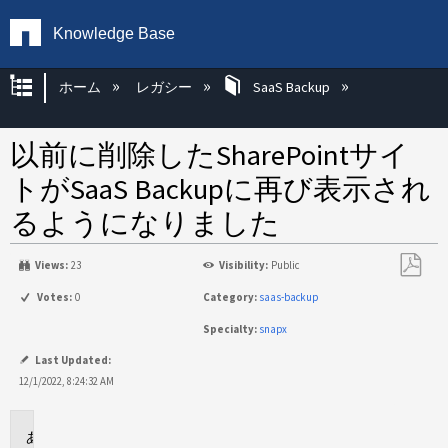
Knowledge Base
グローバル階層を展開/折りたたむ
ホーム
レガシー
SaaS Backup
以前に削除したSharePointサイ
トがSaaS Backupに再び表示され
るようになりました
Views:
23
Visibility:
Public
PDF
Votes:
0
Category:
saas-backup
と
Specialty:
snapx
し
て
Last Updated:
保
12/1/2022, 8:24:32 AM
存
環