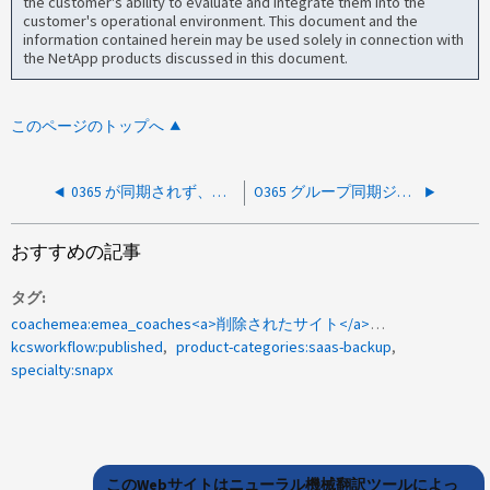
the customer's ability to evaluate and integrate them into the
customer's operational environment. This document and the
information contained herein may be used solely in connection with
the NetApp products discussed in this document.
このページのトップへ
0365 が同期されず、エラーは表示されません
O365 グループ同期ジョブの実行中にアクセスが拒否されましたというエラーが発生し
おすすめの記事
タグ
coachemea:emea_coaches<a>削除されたサイト</a><a>操作を完了できませんでした</a>
kcsworkflow:published
product-categories:saas-backup
specialty:snapx
このWebサイトはニューラル機械翻訳ツールによっ