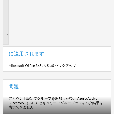
適
用
さ
れ
ま
す
問
題
に適用されます
Microsoft Office 365 の SaaS バックアップ
問題
アカウント設定でグループを追加した後、 Azure Active
Directory （ AD ）セキュリティグループのフィルタ結果を
表示できません