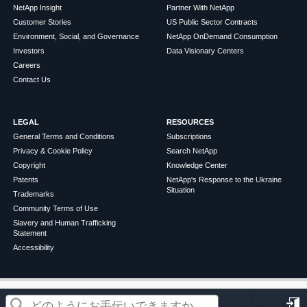
NetApp Insight
Partner With NetApp
Customer Stories
US Public Sector Contracts
Environment, Social, and Governance
NetApp OnDemand Consumption
Investors
Data Visionary Centers
Careers
Contact Us
LEGAL
RESOURCES
General Terms and Conditions
Subscriptions
Privacy & Cookie Policy
Search NetApp
Copyright
Knowledge Center
Patents
NetApp's Response to the Ukraine
Situation
Trademarks
Community Terms of Use
Slavery and Human Trafficking
Statement
Accessibility
この記事は役に立ちましたか？
©
2026
NetApp
English
Terms of Use
Privacy Policy