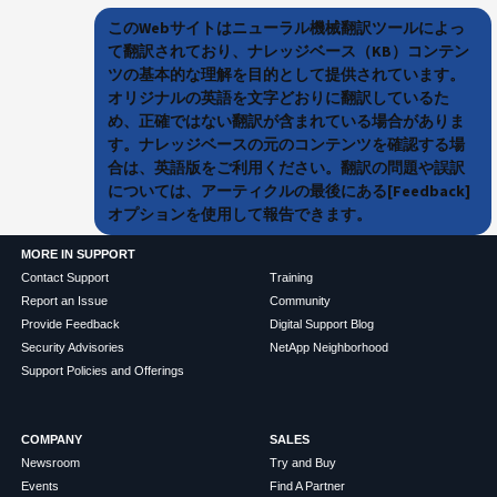
このWebサイトはニューラル機械翻訳ツールによっ
て翻訳されており、ナレッジベース（KB）コンテン
ツの基本的な理解を目的として提供されています。
オリジナルの英語を文字どおりに翻訳しているた
め、正確ではない翻訳が含まれている場合がありま
す。ナレッジベースの元のコンテンツを確認する場
合は、英語版をご利用ください。翻訳の問題や誤訳
については、アーティクルの最後にある[Feedback]
オプションを使用して報告できます。
MORE IN SUPPORT
Contact Support
Training
Report an Issue
Community
Provide Feedback
Digital Support Blog
Security Advisories
NetApp Neighborhood
Support Policies and Offerings
COMPANY
SALES
Newsroom
Try and Buy
Events
Find A Partner