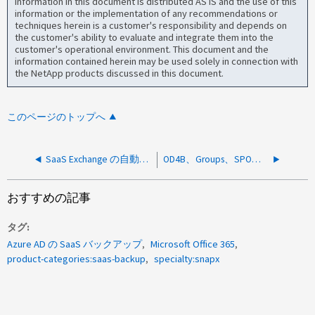
information in this document is distributed AS IS and the use of this
information or the implementation of any recommendations or
techniques herein is a customer's responsibility and depends on
the customer's ability to evaluate and integrate them into the
customer's operational environment. This document and the
information contained herein may be used solely in connection with
the NetApp products discussed in this document.
このページのトップへ
SaaS Exchange の自動サービス同期が機能しません
OD4B、Groups、SPOのバックアップが失敗しました
おすすめの記事
タグ
Azure AD の SaaS バックアップ
Microsoft Office 365
product-categories:saas-backup
specialty:snapx