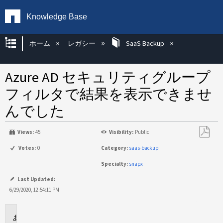
Knowledge Base
グローバル階層を展開/折りたたむ
ホーム
レガシー
SaaS Backup
Azure AD セキュリティグループ
フィルタで結果を表示できませ
んでした
Views:
45
Visibility:
Public
PDF
Votes:
0
Category:
saas-backup
と
Specialty:
snapx
し
て
Last Updated:
保
6/29/2020, 12:54:11 PM
存
に