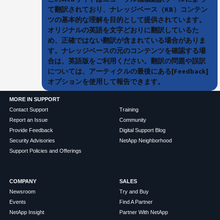
て翻訳されており、ナレッジベース（KB）コンテン
ツの基本的な理解を目的として提供されています。
オリジナルの英語を文字どおりに翻訳しているた
め、正確ではない翻訳が含まれている場合がありま
す。ナレッジベースの元のコンテンツを確認する場
合は、英語版をご利用ください。翻訳の問題や誤訳
については、アーティクルの最後にある[Feedback]
オプションを使用して報告できます。
MORE IN SUPPORT
Contact Support
Training
Report an Issue
Community
Provide Feedback
Digital Support Blog
Security Advisories
NetApp Neighborhood
Support Policies and Offerings
COMPANY
SALES
Newsroom
Try and Buy
Events
Find A Partner
NetApp Insight
Partner With NetApp