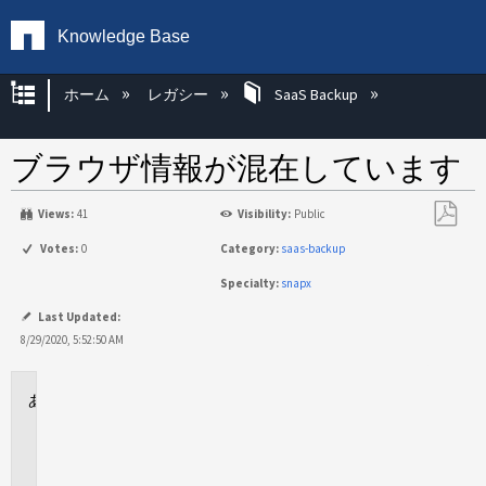
Knowledge Base
グローバル階層を展開/折りたたむ
ホーム
レガシー
SaaS Backup
ブラウザ情報が混在しています
Views:
41
Visibility:
Public
PDF
Votes:
0
Category:
saas-backup
と
Specialty:
snapx
し
て
Last Updated:
保
8/29/2020, 5:52:50 AM
存
に
適
用
さ