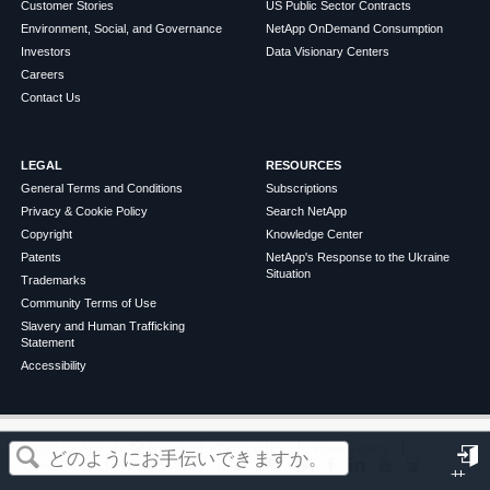
Customer Stories
US Public Sector Contracts
Environment, Social, and Governance
NetApp OnDemand Consumption
Investors
Data Visionary Centers
Careers
Contact Us
LEGAL
RESOURCES
General Terms and Conditions
Subscriptions
Privacy & Cookie Policy
Search NetApp
Copyright
Knowledge Center
Patents
NetApp's Response to the Ukraine
Situation
Trademarks
Community Terms of Use
Slavery and Human Trafficking
Statement
Accessibility
この記事は役に立ちましたか？
©
2026
NetApp
English
Terms of Use
Privacy Policy
Cookie Policy
Cookie Settings
サ
はい
いいえ