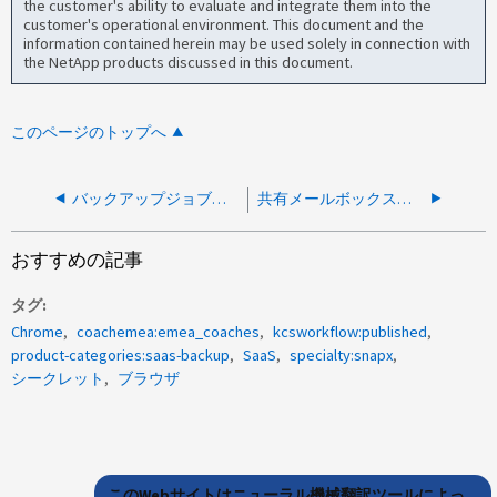
the customer's ability to evaluate and integrate them into the
customer's operational environment. This document and the
information contained herein may be used solely in connection with
the NetApp products discussed in this document.
このページのトップへ
バックアップジョブが「Please contact NetApp support」というエラーで失敗しました。
共有メールボックスにリストアできますか
おすすめの記事
タグ
Chrome
coachemea:emea_coaches
kcsworkflow:published
product-categories:saas-backup
SaaS
specialty:snapx
シークレット
ブラウザ
このWebサイトはニューラル機械翻訳ツールによっ