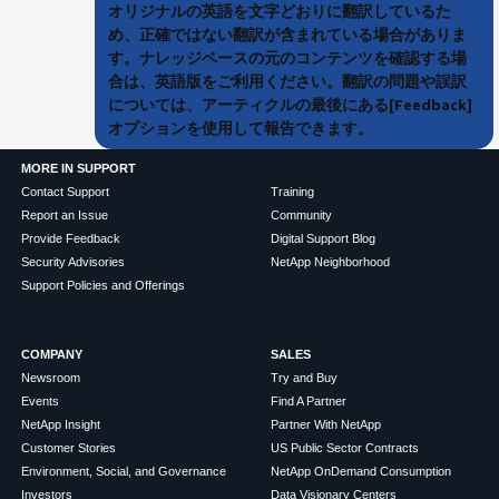
オリジナルの英語を文字どおりに翻訳しているた
め、正確ではない翻訳が含まれている場合がありま
す。ナレッジベースの元のコンテンツを確認する場
合は、英語版をご利用ください。翻訳の問題や誤訳
については、アーティクルの最後にある[Feedback]
オプションを使用して報告できます。
MORE IN SUPPORT
Contact Support
Training
Report an Issue
Community
Provide Feedback
Digital Support Blog
Security Advisories
NetApp Neighborhood
Support Policies and Offerings
COMPANY
SALES
Newsroom
Try and Buy
Events
Find A Partner
NetApp Insight
Partner With NetApp
Customer Stories
US Public Sector Contracts
Environment, Social, and Governance
NetApp OnDemand Consumption
Investors
Data Visionary Centers