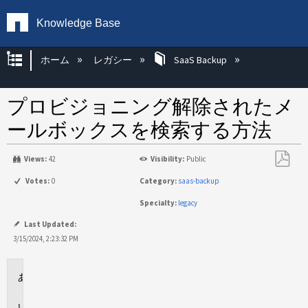
Knowledge Base
グローバル階層を展開/折りたたむ
ホーム
レガシー
SaaS Backup
プロビジョニング解除されたメ
ールボックスを検索する方法
Views:
42
Visibility:
Public
PDF
Votes:
0
Category:
saas-backup
と
Specialty:
legacy
し
て
Last Updated:
保
3/15/2024, 2:23:32 PM
存
環
境
回