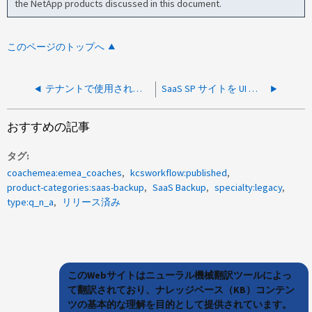
the NetApp products discussed in this document.
このページのトップへ
テナントで使用されているSaaS Backupライセンスのリストをエクスポートする方法
SaaS SP サイトを UI に表示するにはどうすればよいですか？
おすすめの記事
タグ
coachemea:emea_coaches
kcsworkflow:published
product-categories:saas-backup
SaaS Backup
specialty:legacy
type:q_n_a
リリース済み
このWebサイトはニューラル機械翻訳ツールによっ
て翻訳されており、ナレッジベース（KB）コンテン
ツの基本的な理解を目的として提供されています。