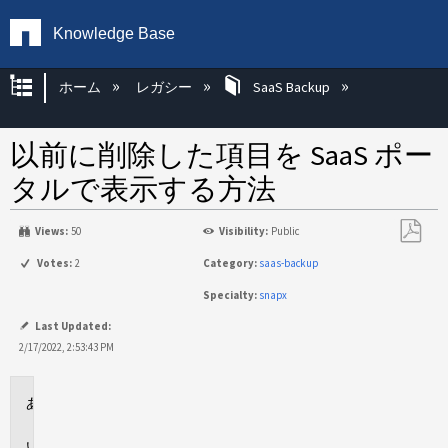
Knowledge Base
グローバル階層を展開/折りたたむ
ホーム
レガシー
SaaS Backup
以前に削除した項目を SaaS ポー
タルで表示する方法
Views:
50
Visibility:
Public
PDF
Votes:
2
Category:
saas-backup
と
Specialty:
snapx
し
て
Last Updated:
保
2/17/2022, 2:53:43 PM
存
環
境
説