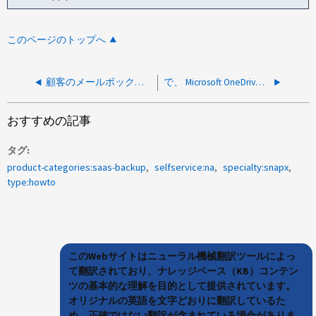
このページのトップへ
顧客のメールボックスで削除されたフォルダを復元するにはどうすればよいですか?
で、 Microsoft OneDrive for Business SaaS のバックアップが失敗します 特定のユーザ
おすすめの記事
タグ
product-categories:saas-backup
selfservice:na
specialty:snapx
type:howto
このWebサイトはニューラル機械翻訳ツールによっ
て翻訳されており、ナレッジベース（KB）コンテン
ツの基本的な理解を目的として提供されています。
オリジナルの英語を文字どおりに翻訳しているた
め、正確ではない翻訳が含まれている場合がありま