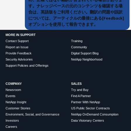
す。ナレッジベースの元のコンテンツを確認する場
合は、英語版をご利用ください。翻訳の問題や誤訳
については、アーティクルの最後にある[Feedback]
オプションを使用して報告できます。
MORE IN SUPPORT
Contact Support
Training
Report an Issue
Community
Provide Feedback
Digital Support Blog
Security Advisories
NetApp Neighborhood
Support Policies and Offerings
COMPANY
SALES
Newsroom
Try and Buy
Events
Find A Partner
NetApp Insight
Partner With NetApp
Customer Stories
US Public Sector Contracts
Environment, Social, and Governance
NetApp OnDemand Consumption
Investors
Data Visionary Centers
Careers