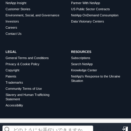
NetApp Insight
Partner With NetApp
Customer Stories
US Public Sector Contracts
Environment, Social, and Governance
NetApp OnDemand Consumption
Investors
Data Visionary Centers
Careers
Contact Us
LEGAL
RESOURCES
General Terms and Conditions
Subscriptions
Privacy & Cookie Policy
Search NetApp
Copyright
Knowledge Center
Patents
NetApp's Response to the Ukraine
Situation
Trademarks
Community Terms of Use
Slavery and Human Trafficking
Statement
Accessibility
この記事は役に立ちましたか？
©
2026
NetApp
English
Terms of Use
Privacy Policy