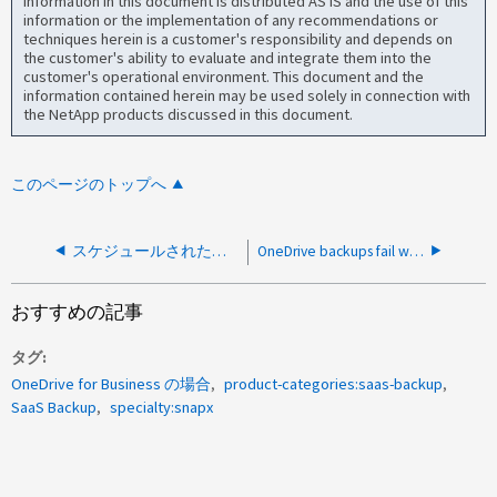
information in this document is distributed AS IS and the use of this
information or the implementation of any recommendations or
techniques herein is a customer's responsibility and depends on
the customer's ability to evaluate and integrate them into the
customer's operational environment. This document and the
information contained herein may be used solely in connection with
the NetApp products discussed in this document.
このページのトップへ
スケジュールされたバックアップにOffice 365 Tier 3 Backupが表示されない
OneDrive backups fail with "User drive does not exist" error
おすすめの記事
タグ
OneDrive for Business の場合
product-categories:saas-backup
SaaS Backup
specialty:snapx