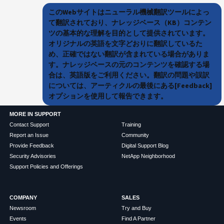
このWebサイトはニューラル機械翻訳ツールによっ
て翻訳されており、ナレッジベース（KB）コンテン
ツの基本的な理解を目的として提供されています。
オリジナルの英語を文字どおりに翻訳しているた
め、正確ではない翻訳が含まれている場合がありま
す。ナレッジベースの元のコンテンツを確認する場
合は、英語版をご利用ください。翻訳の問題や誤訳
については、アーティクルの最後にある[Feedback]
オプションを使用して報告できます。
MORE IN SUPPORT
Contact Support
Training
Report an Issue
Community
Provide Feedback
Digital Support Blog
Security Advisories
NetApp Neighborhood
Support Policies and Offerings
COMPANY
SALES
Newsroom
Try and Buy
Events
Find A Partner