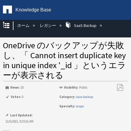
Knowledge Base
グローバル階層を展開/折りたたむ
ホーム
レガシー
SaaS Backup
OneDrive のバックアップが失敗
し、「 Cannot insert duplicate key
in unique index '_id 」というエラ
ーが表示される
Views:
20
Visibility:
Public
PDF
Votes:
0
Category:
saas-backup
と
Specialty:
snapx
し
て
Last Updated:
保
12/6/2021, 9:25:01 AM
存