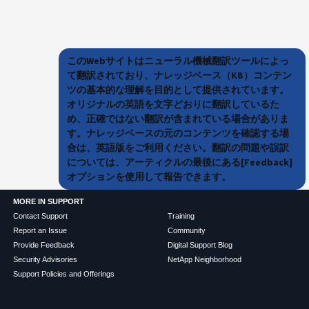
このWebサイトはニューラル機械翻訳ツールによっ
て翻訳されており、ナレッジベース（KB）コンテン
ツの基本的な理解を目的として提供されています。
オリジナルの英語を文字どおりに翻訳しているた
め、正確ではない翻訳が含まれている場合がありま
す。ナレッジベースの元のコンテンツを確認する場
合は、英語版をご利用ください。翻訳の問題や誤訳
については、アーティクルの最後にある[Feedback]
オプションを使用して報告できます。
MORE IN SUPPORT
Contact Support
Training
Report an Issue
Community
Provide Feedback
Digital Support Blog
Security Advisories
NetApp Neighborhood
Support Policies and Offerings