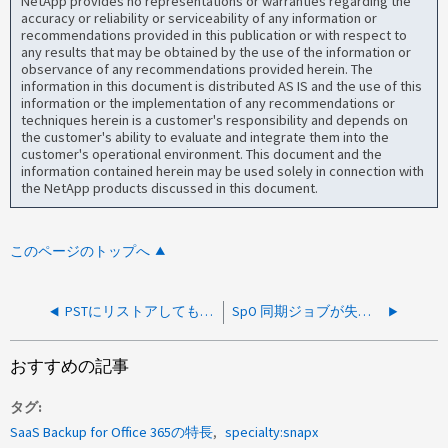
NetApp provides no representations or warranties regarding the
accuracy or reliability or serviceability of any information or
recommendations provided in this publication or with respect to
any results that may be obtained by the use of the information or
observance of any recommendations provided herein. The
information in this document is distributed AS IS and the use of this
information or the implementation of any recommendations or
techniques herein is a customer's responsibility and depends on
the customer's ability to evaluate and integrate them into the
customer's operational environment. This document and the
information contained herein may be used solely in connection with
the NetApp products discussed in this document.
このページのトップへ
PSTにリストアしてもジョブが作成されない
SpO 同期ジョブが失敗し、「操作を完了できませんでした」というエラーが表示されます。詳細については、ネットアップサポートにお問い合わせください
おすすめの記事
タグ
SaaS Backup for Office 365の特長
specialty:snapx