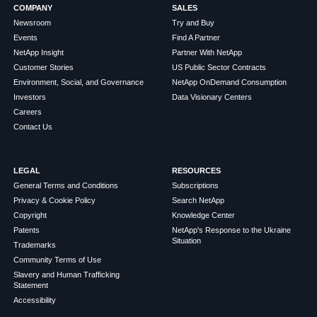
COMPANY
SALES
Newsroom
Try and Buy
Events
Find A Partner
NetApp Insight
Partner With NetApp
Customer Stories
US Public Sector Contracts
Environment, Social, and Governance
NetApp OnDemand Consumption
Investors
Data Visionary Centers
Careers
Contact Us
LEGAL
RESOURCES
General Terms and Conditions
Subscriptions
Privacy & Cookie Policy
Search NetApp
Copyright
Knowledge Center
Patents
NetApp's Response to the Ukraine
Situation
Trademarks
Community Terms of Use
Slavery and Human Trafficking
Statement
Accessibility