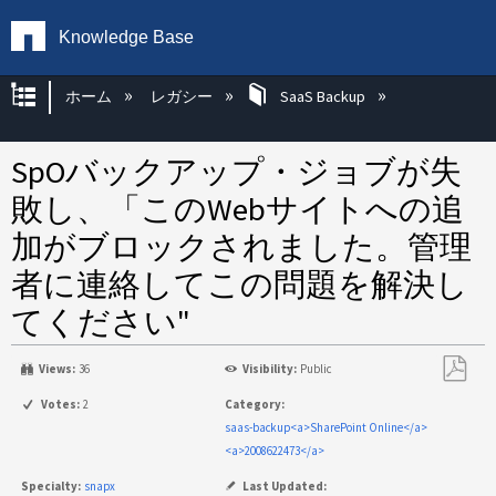
Knowledge Base
グローバル階層を展開/折りたたむ
ホーム
レガシー
SaaS Backup
SpOバックアップ・ジョブが失
敗し、「このWebサイトへの追
加がブロックされました。管理
者に連絡してこの問題を解決し
てください"
Views:
36
Visibility:
Public
PDF
Votes:
2
Category:
と
saas-backup<a>SharePoint Online</a>
し
<a>2008622473</a>
て
Specialty:
snapx
Last Updated: