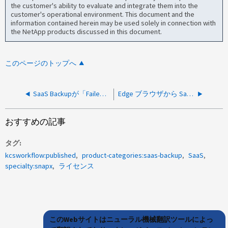
the customer's ability to evaluate and integrate them into the
customer's operational environment. This document and the
information contained herein may be used solely in connection with
the NetApp products discussed in this document.
このページのトップへ
SaaS Backupが「Failed to get SharePoint Online」というエラーで失敗する
Edge ブラウザから SaaS Backup ライセンスの更新が失敗する
おすすめの記事
タグ
kcsworkflow:published
product-categories:saas-backup
SaaS
specialty:snapx
ライセンス
このWebサイトはニューラル機械翻訳ツールによっ