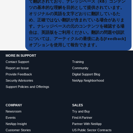
て翻訳されており、ナレッジベース（KB）コンテン
ツの基本的な理解を目的として提供されています。
オリジナルの英語を文字どおりに翻訳しているた
め、正確ではない翻訳が含まれている場合がありま
す。ナレッジベースの元のコンテンツを確認する場
合は、英語版をご利用ください。翻訳の問題や誤訳
については、アーティクルの最後にある[Feedback]
オプションを使用して報告できます。
MORE IN SUPPORT
Contact Support
Training
Report an Issue
Community
Provide Feedback
Digital Support Blog
Security Advisories
NetApp Neighborhood
Support Policies and Offerings
COMPANY
SALES
Newsroom
Try and Buy
Events
Find A Partner
NetApp Insight
Partner With NetApp
Customer Stories
US Public Sector Contracts