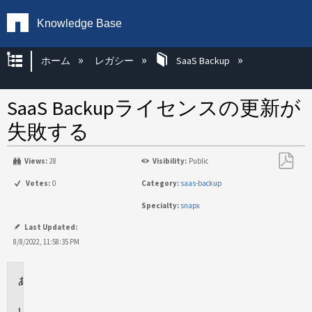
Knowledge Base
グローバル階層を展開/折りたたむ
ホーム
レガシー
SaaS Backup
SaaS Backupライセンスの更新が
失敗する
Views:
28
Visibility:
Public
PDF
Votes:
0
Category:
saas-backup
と
Specialty:
snapx
し
て
Last Updated:
保
8/8/2022, 11:58:35 PM
存
環
境
問