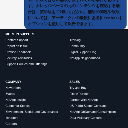
す。ナレッジベースの元のコンテンツを確認する場
合は、英語版をご利用ください。翻訳の問題や誤訳
については、アーティクルの最後にある[Feedback]
オプションを使用して報告できます。
MORE IN SUPPORT
Contact Support
Training
Report an Issue
Community
Provide Feedback
Digital Support Blog
Security Advisories
NetApp Neighborhood
Support Policies and Offerings
COMPANY
SALES
Newsroom
Try and Buy
Events
Find A Partner
NetApp Insight
Partner With NetApp
Customer Stories
US Public Sector Contracts
Environment, Social, and Governance
NetApp OnDemand Consumption
Investors
Data Visionary Centers
Careers