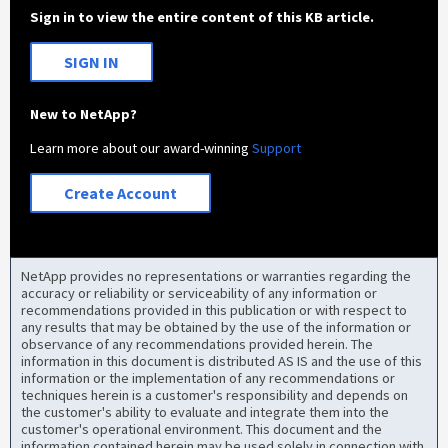
Sign in to view the entire content of this KB article.
SIGN IN
New to NetApp?
Learn more about our award-winning
Support
Create Account
NetApp provides no representations or warranties regarding the
accuracy or reliability or serviceability of any information or
recommendations provided in this publication or with respect to
any results that may be obtained by the use of the information or
observance of any recommendations provided herein. The
information in this document is distributed AS IS and the use of this
information or the implementation of any recommendations or
techniques herein is a customer's responsibility and depends on
the customer's ability to evaluate and integrate them into the
customer's operational environment. This document and the
information contained herein may be used solely in connection with