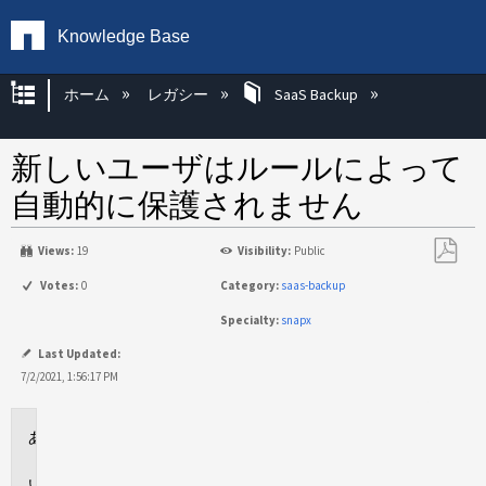
Knowledge Base
グローバル階層を展開/折りたたむ
ホーム
レガシー
SaaS Backup
新しいユーザはルールによって
自動的に保護されません
Views:
19
Visibility:
Public
PDF
Votes:
0
Category:
saas-backup
と
Specialty:
snapx
し
て
Last Updated:
保
7/2/2021, 1:56:17 PM
存
環
境
問