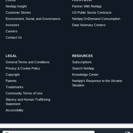
Events
Find A Partner
NetApp Insight
Partner With NetApp
Customer Stories
US Public Sector Contracts
Environment, Social, and Governance
NetApp OnDemand Consumption
Investors
Data Visionary Centers
Careers
Contact Us
LEGAL
RESOURCES
General Terms and Conditions
Subscriptions
Privacy & Cookie Policy
Search NetApp
Copyright
Knowledge Center
Patents
NetApp's Response to the Ukraine
Situation
Trademarks
Community Terms of Use
Slavery and Human Trafficking
Statement
Accessibility
この記事は役に立ちましたか？
©
2026
NetApp
English
Terms of Use
Privacy Policy