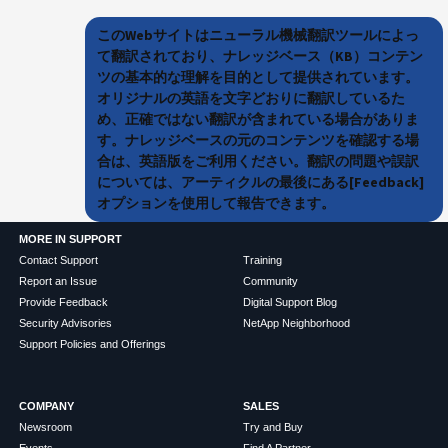
このWebサイトはニューラル機械翻訳ツールによっ
て翻訳されており、ナレッジベース（KB）コンテン
ツの基本的な理解を目的として提供されています。
オリジナルの英語を文字どおりに翻訳しているた
め、正確ではない翻訳が含まれている場合がありま
す。ナレッジベースの元のコンテンツを確認する場
合は、英語版をご利用ください。翻訳の問題や誤訳
については、アーティクルの最後にある[Feedback]
オプションを使用して報告できます。
MORE IN SUPPORT
Contact Support
Training
Report an Issue
Community
Provide Feedback
Digital Support Blog
Security Advisories
NetApp Neighborhood
Support Policies and Offerings
COMPANY
SALES
Newsroom
Try and Buy