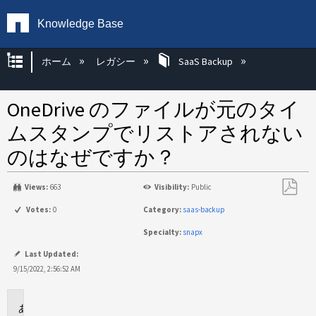
Knowledge Base
グローバル階層を展開/折りたたむ
ホーム
レガシー
SaaS Backup
OneDrive のファイルが元のタイ
ムスタンプでリストアされない
のはなぜですか？
Views:
663
Visibility:
Public
PDF
Votes:
0
Category:
saas-backup
と
Specialty:
snapx
し
て
Last Updated:
保
9/15/2022, 2:56:52 AM
存
環