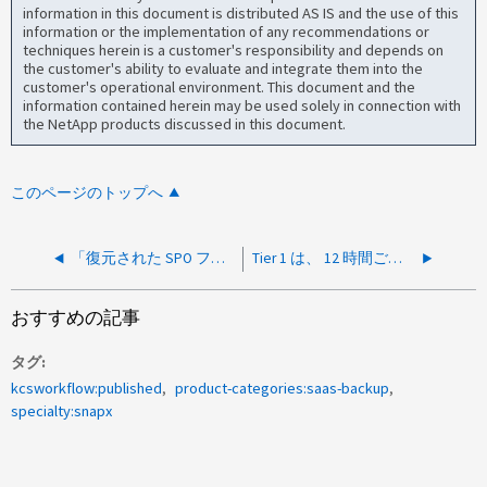
information in this document is distributed AS IS and the use of this
information or the implementation of any recommendations or
techniques herein is a customer's responsibility and depends on
the customer's ability to evaluate and integrate them into the
customer's operational environment. This document and the
information contained herein may be used solely in connection with
the NetApp products discussed in this document.
このページのトップへ
「復元された SPO ファイルが元のファイルよりも小さいのはなぜですか？」
Tier 1 は、 12 時間ごとにバックアップを 24 時間ごとに行う必要があるのはなぜですか？
おすすめの記事
タグ
kcsworkflow:published
product-categories:saas-backup
specialty:snapx