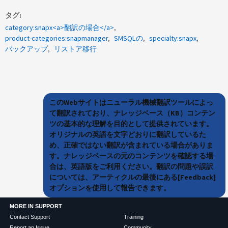
タグ
category:snapx<a>翻訳の場合</a>
product-categories:snapmanager
SMSQLの
specialty:snapx
バックアップ
リストア移行
このWebサイトはニューラル機械翻訳ツールによっ
て翻訳されており、ナレッジベース（KB）コンテン
ツの基本的な理解を目的として提供されています。
オリジナルの英語を文字どおりに翻訳しているた
め、正確ではない翻訳が含まれている場合がありま
す。ナレッジベースの元のコンテンツを確認する場
合は、英語版をご利用ください。翻訳の問題や誤訳
については、アーティクルの最後にある[Feedback]
オプションを使用して報告できます。
MORE IN SUPPORT
Contact Support
Training
Report an Issue
Community