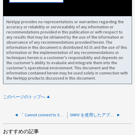
NetApp provides no representations or warranties regarding the
accuracy or reliability or serviceability of any information or
recommendations provided in this publication or with respect to
any results that may be obtained by the use of the information or
observance of any recommendations provided herein. The
information in this document is distributed AS IS and the use of this
information or the implementation of any recommendations or
techniques herein is a customer's responsibility and depends on
the customer's ability to evaluate and integrate them into the
customer's operational environment. This document and the
information contained herein may be used solely in connection with
the NetApp products discussed in this document.
このページのトップへ
「 Cannot connect to SnapManager server 」というメッセージが表示されて、 SMO にリモートアクセスできない
SMHV を使用したアプリケーションと整合性のあるバックアップで、 Snapshot 名を変更できません
おすすめの記事