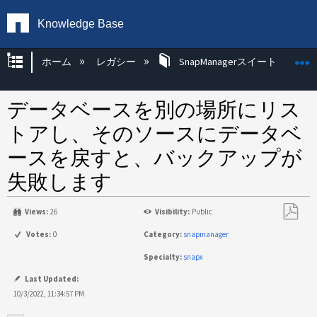
Knowledge Base
グローバル階層を展開/折りたたむ
ホーム
レガシー
SnapManagerスイート
データベースを別の場所にリス
トアし、そのソースにデータベ
ースを戻すと、バックアップが
失敗します
Views:
26
Visibility:
Public
PDF
Votes:
0
Category:
snapmanager
と
Specialty:
snapx
し
て
Last Updated:
保
10/3/2022, 11:34:57 PM
存