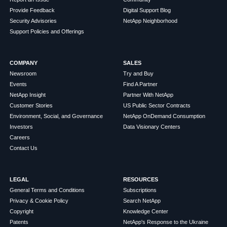
Provide Feedback
Digital Support Blog
Security Advisories
NetApp Neighborhood
Support Policies and Offerings
COMPANY
SALES
Newsroom
Try and Buy
Events
Find A Partner
NetApp Insight
Partner With NetApp
Customer Stories
US Public Sector Contracts
Environment, Social, and Governance
NetApp OnDemand Consumption
Investors
Data Visionary Centers
Careers
Contact Us
LEGAL
RESOURCES
General Terms and Conditions
Subscriptions
Privacy & Cookie Policy
Search NetApp
Copyright
Knowledge Center
Patents
NetApp's Response to the Ukraine