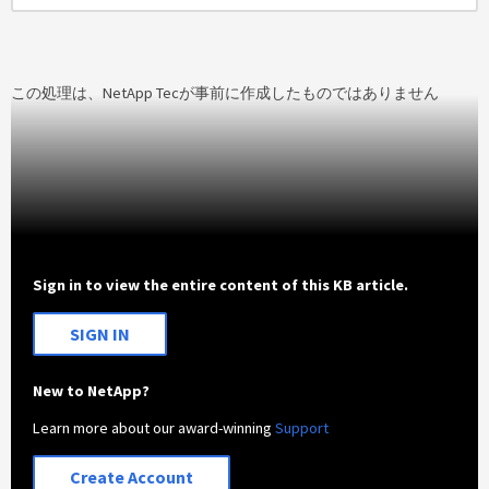
この処理は、NetApp Tecが事前に作成したものではありません
Sign in to view the entire content of this KB article.
SIGN IN
New to NetApp?
Learn more about our award-winning
Support
Create Account