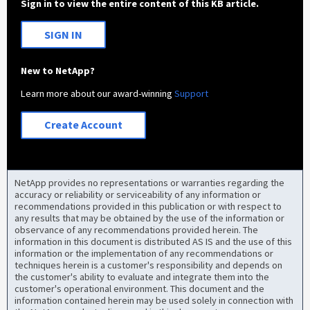
Sign in to view the entire content of this KB article.
SIGN IN
New to NetApp?
Learn more about our award-winning
Support
Create Account
NetApp provides no representations or warranties regarding the
accuracy or reliability or serviceability of any information or
recommendations provided in this publication or with respect to
any results that may be obtained by the use of the information or
observance of any recommendations provided herein. The
information in this document is distributed AS IS and the use of this
information or the implementation of any recommendations or
techniques herein is a customer's responsibility and depends on
the customer's ability to evaluate and integrate them into the
customer's operational environment. This document and the
information contained herein may be used solely in connection with