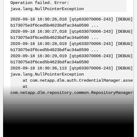
Operation failed. Error:
java.lang.NullPointerException
2020-09-18 16:30:26,018 [qtp633070006-243] [DEBUG]:
b173075e3f6ced5b4623bdfac34a0590 ...
2020-09-18 16:30:27,018 [qtp633070006-243] [DEBUG]:
b173075e3f6ced5b4623bdfac34a0590 ...
2020-09-18 16:30:28,019 [qtp633070006-243] [DEBUG]:
b173075e3f6ced5b4623bdfac34a0590 ...
2020-09-18 16:30:29,019 [qtp633070006-243] [DEBUG]:
b173075e3f6ced5b4623bdfac34a0590
2020-09-18 16:30:36,113 [qtp633070006-243] [DEBUG]:
java.lang.NullPointerException
at com.netapp.dlm.auth.CredentialManager.assertAu
at
com.netapp.dlm.repository.common.RepositoryManager$