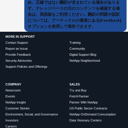
め、正確ではない翻訳が含まれている場合がありま
す。ナレッジベースの元のコンテンツを確認する場
合は、英語版をご利用ください。翻訳の問題や誤訳
については、アーティクルの最後にある[Feedback]
オプションを使用して報告できます。
MORE IN SUPPORT
Contact Support
Training
Report an Issue
Community
Provide Feedback
Digital Support Blog
Security Advisories
NetApp Neighborhood
Support Policies and Offerings
COMPANY
SALES
Newsroom
Try and Buy
Events
Find A Partner
NetApp Insight
Partner With NetApp
Customer Stories
US Public Sector Contracts
Environment, Social, and Governance
NetApp OnDemand Consumption
Investors
Data Visionary Centers
Careers