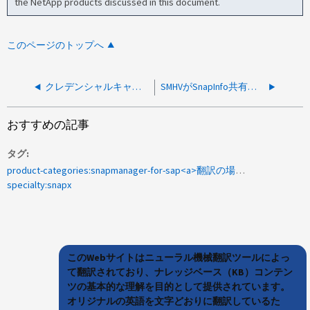
the NetApp products discussed in this document.
このページのトップへ
クレデンシャルキャッシュにプロファイルとリポジトリのマッピングがないために、 SMO または SMSAP で BRBACKUP 、 smo backup 、または SMSAP のバックアップが失敗する
SMHVがSnapInfo共有を見つけられない場所でバックアップが失敗します
おすすめの記事
タグ
product-categories:snapmanager-for-sap<a>翻訳の場合</a>
specialty:snapx
このWebサイトはニューラル機械翻訳ツールによっ
て翻訳されており、ナレッジベース（KB）コンテン
ツの基本的な理解を目的として提供されています。
オリジナルの英語を文字どおりに翻訳しているた