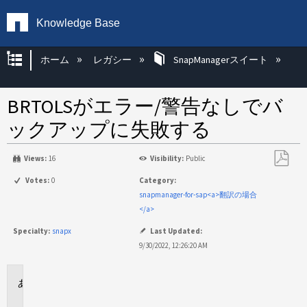
Knowledge Base
グローバル階層を展開/折りたたむ
ホーム
レガシー
SnapManagerスイート
BRTOLSがエラー/警告なしでバ
ックアップに失敗する
Views:
16
Visibility:
Public
PDF
Votes:
0
Category:
と
snapmanager-for-sap<a>翻訳の場合
し
</a>
て
Specialty:
snapx
Last Updated:
保
9/30/2022, 12:26:20 AM
存
環
境