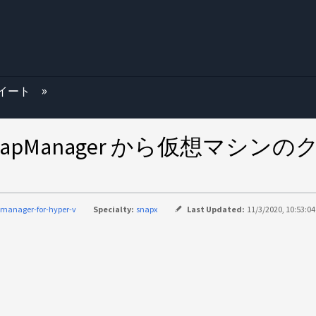
む
rスイート
 SnapManager から仮想マ
manager-for-hyper-v
Specialty:
snapx
Last Updated:
11/3/2020, 10:53:0