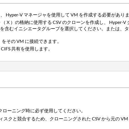
め、 Hyper-V マネージャを使用して VM を作成する必要が
と VHD （ X ）の格納に使用する CSV のクローンを作成し、 H
を含むイニシエータグループを選択してください。または、ター
 X ）をその VM に接続できます。
CIFS 共有を使用します。
のクローニング時に必ず使用してください。
ィスクと競合するため、クローニングされた CSV から元の VM 