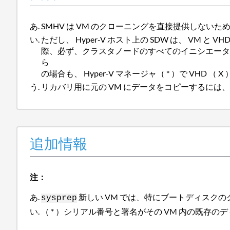
SMHV は VM のクローニングを直接提供しないた
ただし、 Hyper-V ホスト上の SDW は、 VM 
際、必ず、クラスタノードのすべてのイニシエータ
ら
の場合も、 Hyper-V マネージャ（ * ）で VHD （
リカバリ用に元の VM にデータをコピーするには、 
追加情報
注：
新しい VM では、特にブートディスク
sysprep
（ * ）シリアル番号と署名がその VM 内の既存のデ