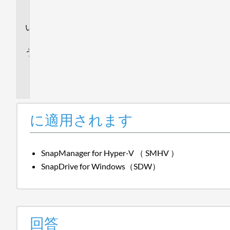
ま
す
回
答
追
加
情
報
に適用されます
SnapManager for Hyper-V （ SMHV ）
SnapDrive for Windows（SDW）
回答