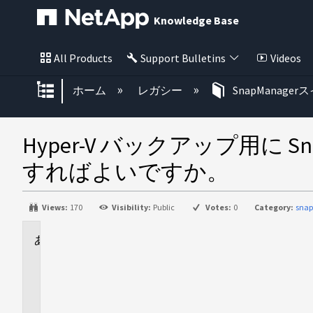
Knowledge Base
All Products
Support Bulletins
Videos
グローバル階層を展開/折りたた
ホーム
レガシー
SnapManage
Hyper-V バックアップ用に
すればよいですか。
Views:
170
Visibility:
Public
Votes:
0
Category:
snap
に
適
用
さ
れ