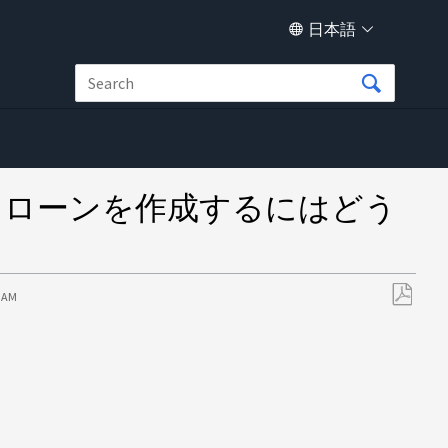
日本語
シンのクローンを作成するにはどう
4 AM
PDF
と
し
て
保
存