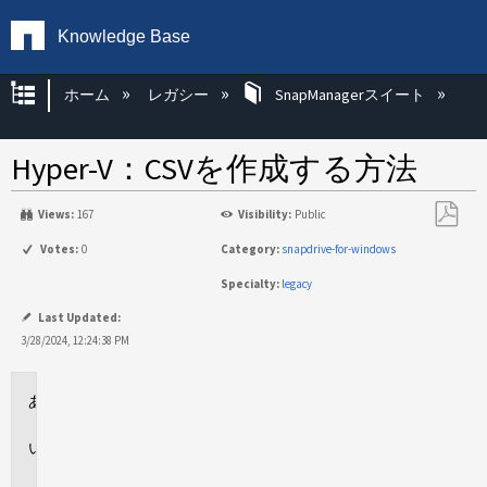
Knowledge Base
グローバル階層を展開/折りたたむ
ホーム
レガシー
SnapManagerスイート
Hyper-V：CSVを作成する方法
Views:
167
Visibility:
Public
PDF
Votes:
0
Category:
snapdrive-for-windows
と
Specialty:
legacy
し
て
Last Updated:
保
3/28/2024, 12:24:38 PM
存
環
境
説
明