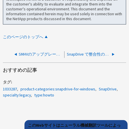
the customer's ability to evaluate and integrate them into the
customer's operational environment. This document and the
information contained herein may be used solely in connection with
the NetApp products discussed in this document.
このページのトップへ
SMHVのアップグレード方法
SnapDrive で整合性のない Snapshot コピーが報告されました
おすすめの記事
タグ
1033287
product-categories:snapdrive-for-windows
SnapDrive
specialty:legacy
type:howto
このWebサイトはニューラル機械翻訳ツールによっ