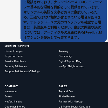
て翻訳されており、ナレッジベース（KB）コンテン
ツの基本的な理解を目的として提供されています。
オリジナルの英語を文字どおりに翻訳しているた
め、正確ではない翻訳が含まれている場合がありま
す。ナレッジベースの元のコンテンツを確認する場
合は、英語版をご利用ください。翻訳の問題や誤訳
については、アーティクルの最後にある[Feedback]
オプションを使用して報告できます。
MORE IN SUPPORT
Contact Support
Training
Report an Issue
Community
Provide Feedback
Digital Support Blog
Security Advisories
NetApp Neighborhood
Support Policies and Offerings
COMPANY
SALES
Newsroom
Try and Buy
Events
Find A Partner
NetApp Insight
Partner With NetApp
Customer Stories
US Public Sector Contracts