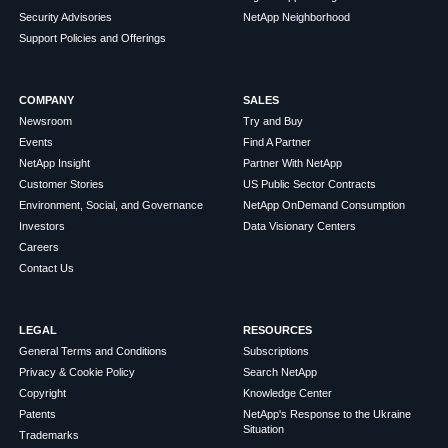
Security Advisories
NetApp Neighborhood
Support Policies and Offerings
COMPANY
SALES
Newsroom
Try and Buy
Events
Find A Partner
NetApp Insight
Partner With NetApp
Customer Stories
US Public Sector Contracts
Environment, Social, and Governance
NetApp OnDemand Consumption
Investors
Data Visionary Centers
Careers
Contact Us
LEGAL
RESOURCES
General Terms and Conditions
Subscriptions
Privacy & Cookie Policy
Search NetApp
Copyright
Knowledge Center
Patents
NetApp's Response to the Ukraine
Situation
Trademarks