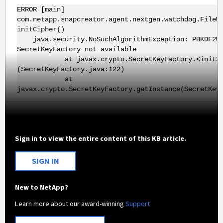
ERROR [main]
com.netapp.snapcreator.agent.nextgen.watchdog.FileW
initCipher()
java.security.NoSuchAlgorithmException: PBKDF2Wi
SecretKeyFactory not available
at javax.crypto.SecretKeyFactory.<init>
(SecretKeyFactory.java:122)
at
javax.crypto.SecretKeyFactory.getInstance(SecretKey
Sign in to view the entire content of this KB article.
SIGN IN
New to NetApp?
Learn more about our award-winning
Support