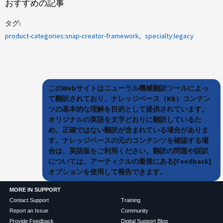
おすすめの記事
タグ
product-categories:snap-creator-framework
specialty:legacy
このWebサイトはニューラル機械翻訳ツールによっ
て翻訳されており、ナレッジベース（KB）コンテン
ツの基本的な理解を目的として提供されています。
オリジナルの英語を文字どおりに翻訳しているた
め、正確ではない翻訳が含まれている場合がありま
す。ナレッジベースの元のコンテンツを確認する場
合は、英語版をご利用ください。翻訳の問題や誤訳
については、アーティクルの最後にある[Feedback]
オプションを使用して報告できます。
MORE IN SUPPORT
Contact Support
Training
Report an Issue
Community
Provide Feedback
Digital Support Blog