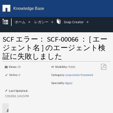
Knowledge Base
グローバル階層を展開/折りたたむ
ホーム
レガシー
Snap Creator
SCF エラー： SCF-00066 ： [ エー
ジェント名 ] のエージェント検
証に失敗しました
Views:
24
Visibility:
Public
PDF
Votes:
0
Category:
snap-creator-framework
と
Specialty:
legacy
し
て
Last Updated:
保
7/19/2024, 3:24:25 PM
存
環