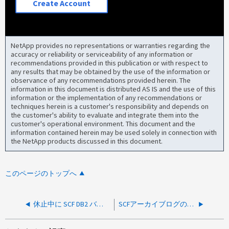
Create Account
NetApp provides no representations or warranties regarding the
accuracy or reliability or serviceability of any information or
recommendations provided in this publication or with respect to
any results that may be obtained by the use of the information or
observance of any recommendations provided herein. The
information in this document is distributed AS IS and the use of this
information or the implementation of any recommendations or
techniques herein is a customer's responsibility and depends on
the customer's ability to evaluate and integrate them into the
customer's operational environment. This document and the
information contained herein may be used solely in connection with
the NetApp products discussed in this document.
このページのトップへ
休止中に SCF DB2 バックアップ・ジョブが次のエラーで失敗します：ウォッチドッグが実行中の操作を強制終了しました
SCFアーカイブログの削除がNFSマウントポイントの.snapshotディレクトリで失敗する