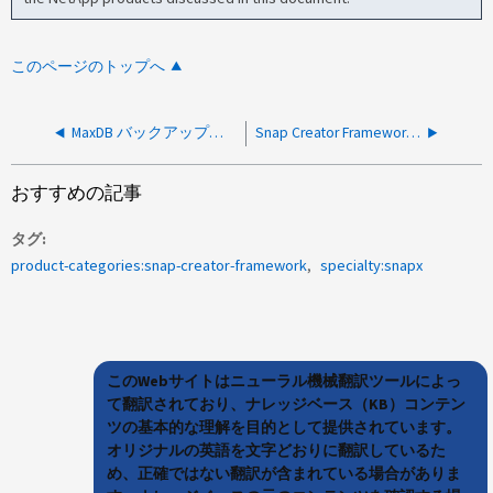
このページのトップへ
MaxDB バックアップ用 Snap Creator フレームワークが、 watchdog が強制終了した状態で失敗します 実行中の処理です
Snap Creator Framework スケジューラが前回の実行時間を更新しません
おすすめの記事
タグ
product-categories:snap-creator-framework
specialty:snapx
このWebサイトはニューラル機械翻訳ツールによっ
て翻訳されており、ナレッジベース（KB）コンテン
ツの基本的な理解を目的として提供されています。
オリジナルの英語を文字どおりに翻訳しているた
め、正確ではない翻訳が含まれている場合がありま