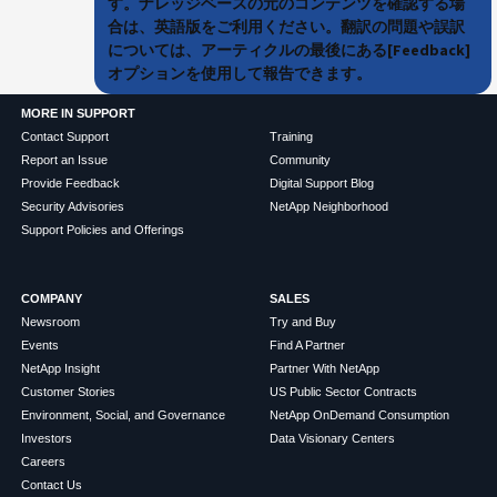
す。ナレッジベースの元のコンテンツを確認する場
合は、英語版をご利用ください。翻訳の問題や誤訳
については、アーティクルの最後にある[Feedback]
オプションを使用して報告できます。
MORE IN SUPPORT
Contact Support
Training
Report an Issue
Community
Provide Feedback
Digital Support Blog
Security Advisories
NetApp Neighborhood
Support Policies and Offerings
COMPANY
SALES
Newsroom
Try and Buy
Events
Find A Partner
NetApp Insight
Partner With NetApp
Customer Stories
US Public Sector Contracts
Environment, Social, and Governance
NetApp OnDemand Consumption
Investors
Data Visionary Centers
Careers
Contact Us