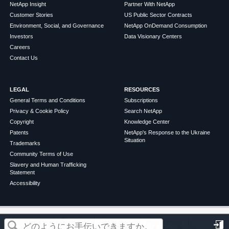
NetApp Insight
Partner With NetApp
Customer Stories
US Public Sector Contracts
Environment, Social, and Governance
NetApp OnDemand Consumption
Investors
Data Visionary Centers
Careers
Contact Us
LEGAL
RESOURCES
General Terms and Conditions
Subscriptions
Privacy & Cookie Policy
Search NetApp
Copyright
Knowledge Center
Patents
NetApp's Response to the Ukraine
Situation
Trademarks
Community Terms of Use
Slavery and Human Trafficking
Statement
Accessibility
この記事は役に立ちましたか？
©
2026
NetApp
English
Terms of Use
Privacy Policy