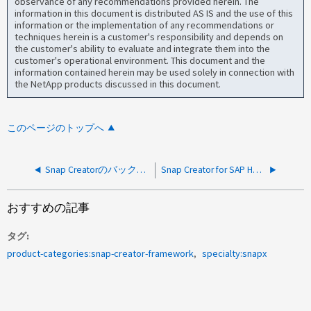
observance of any recommendations provided herein. The
information in this document is distributed AS IS and the use of this
information or the implementation of any recommendations or
techniques herein is a customer's responsibility and depends on
the customer's ability to evaluate and integrate them into the
customer's operational environment. This document and the
information contained herein may be used solely in connection with
the NetApp products discussed in this document.
このページのトップへ
Snap Creatorのバックアップが次のエラーで失敗します。java.net.ConnectException: Connection timed out：connect
Snap Creator for SAP HANA のバックアップでは、 HANA のカタログからバックアップ ID が削除されます
おすすめの記事
タグ
product-categories:snap-creator-framework
specialty:snapx