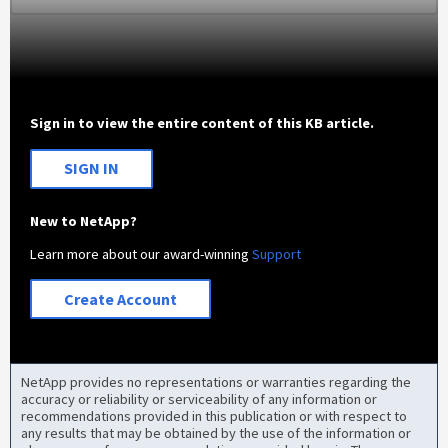
Sign in to view the entire content of this KB article.
SIGN IN
New to NetApp?
Learn more about our award-winning
Support
Create Account
NetApp provides no representations or warranties regarding the
accuracy or reliability or serviceability of any information or
recommendations provided in this publication or with respect to
any results that may be obtained by the use of the information or