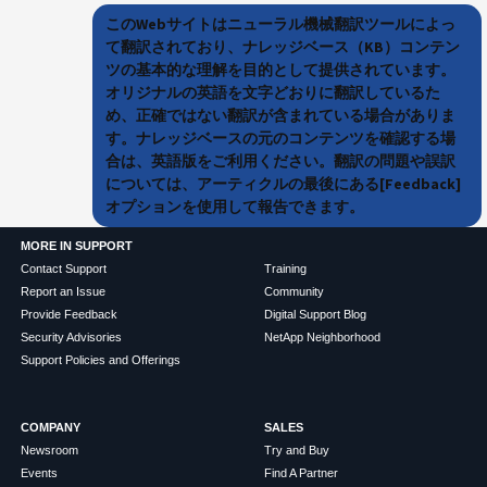
このWebサイトはニューラル機械翻訳ツールによっ
て翻訳されており、ナレッジベース（KB）コンテン
ツの基本的な理解を目的として提供されています。
オリジナルの英語を文字どおりに翻訳しているた
め、正確ではない翻訳が含まれている場合がありま
す。ナレッジベースの元のコンテンツを確認する場
合は、英語版をご利用ください。翻訳の問題や誤訳
については、アーティクルの最後にある[Feedback]
オプションを使用して報告できます。
MORE IN SUPPORT
Contact Support
Training
Report an Issue
Community
Provide Feedback
Digital Support Blog
Security Advisories
NetApp Neighborhood
Support Policies and Offerings
COMPANY
SALES
Newsroom
Try and Buy
Events
Find A Partner