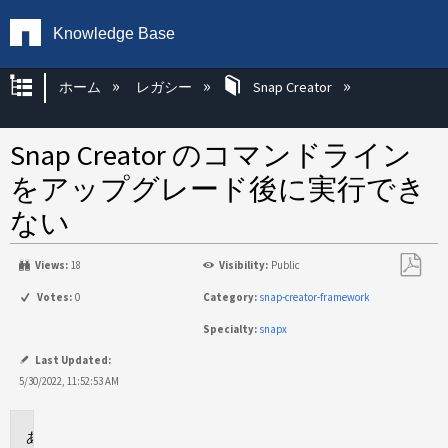
Knowledge Base
グローバル階層を展開/折りたたむ
ホーム
レガシー
Snap Creator
Snap Creator のコマンドライン
をアップグレード後に実行でき
ない
Views:
18
Visibility:
Public
PDF
Votes:
0
Category:
snap-creator-framework
と
Specialty:
snapx
し
て
Last Updated:
保
5/30/2022, 11:52:53 AM
存
環