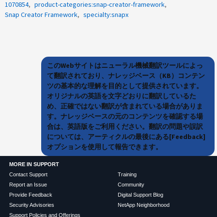
1070854
product-categories:snap-creator-framework
Snap Creator Framework
specialty:snapx
このWebサイトはニューラル機械翻訳ツールによっ
て翻訳されており、ナレッジベース（KB）コンテン
ツの基本的な理解を目的として提供されています。
オリジナルの英語を文字どおりに翻訳しているた
め、正確ではない翻訳が含まれている場合がありま
す。ナレッジベースの元のコンテンツを確認する場
合は、英語版をご利用ください。翻訳の問題や誤訳
については、アーティクルの最後にある[Feedback]
オプションを使用して報告できます。
MORE IN SUPPORT
Contact Support
Training
Report an Issue
Community
Provide Feedback
Digital Support Blog
Security Advisories
NetApp Neighborhood
Support Policies and Offerings