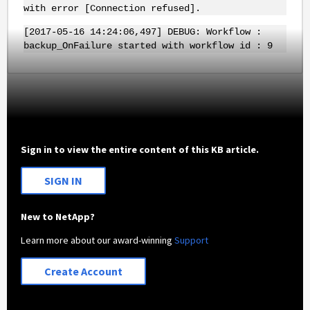
with error [Connection refused].
[2017-05-16 14:24:06,497] DEBUG: Workflow :
backup_OnFailure started with workflow id : 9
Sign in to view the entire content of this KB article.
SIGN IN
New to NetApp?
Learn more about our award-winning
Support
Create Account