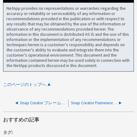
NetApp provides no representations or warranties regarding the
accuracy or reliability or serviceability of any information or
recommendations provided in this publication or with respect to
any results that may be obtained by the use of the information or
observance of any recommendations provided herein. The
information in this document is distributed AS IS and the use of this
information or the implementation of any recommendations or
techniques herein is a customer's responsibility and depends on
the customer's ability to evaluate and integrate them into the
customer's operational environment. This document and the
information contained herein may be used solely in connection with
the NetApp products discussed in this document.
このページのトップへ
Snap Creator フレームワークのバックアップと SnapMirror ジョブは成功しますが、「失敗」メールが送信されます
Snap Creator FrameworkからONTAPストレージを呼び出すことができない
おすすめの記事
タグ