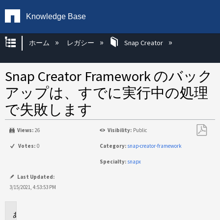
Knowledge Base
グローバル階層を展開/折りたたむ
ホーム
レガシー
Snap Creator
Snap Creator Framework のバック
アップは、すでに実行中の処理
で失敗します
Views:
26
Visibility:
Public
PDF
Votes:
0
Category:
snap-creator-framework
と
Specialty:
snapx
し
て
Last Updated:
保
3/15/2021, 4:53:53 PM
存
に