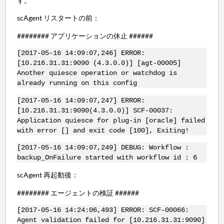
す。
scAgent リスタートの前：
######## アプリケーションの休止 ######
[2017-05-16 14:09:07,246] ERROR:
[10.216.31.31:9090 (4.3.0.0)] [agt-00005]
Another quiesce operation or watchdog is
already running on this config
[2017-05-16 14:09:07,247] ERROR:
[10.216.31.31:9090(4.3.0.0)] SCF-00037:
Application quiesce for plug-in [oracle] failed
with error [] and exit code [100], Exiting!
[2017-05-16 14:09:07,249] DEBUG: Workflow :
backup_OnFailure started with workflow id : 6
scAgent 再起動後：
######## エージェントの検証 ######
[2017-05-16 14:24:06,493] ERROR: SCF-00066:
Agent validation failed for [10.216.31.31:9090]