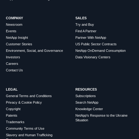
COMPANY
SALES
Newsroom
Try and Buy
Events
Find A Partner
NetApp Insight
Partner With NetApp
Customer Stories
US Public Sector Contracts
Environment, Social, and Governance
NetApp OnDemand Consumption
Investors
Data Visionary Centers
Careers
Contact Us
LEGAL
RESOURCES
General Terms and Conditions
Subscriptions
Privacy & Cookie Policy
Search NetApp
Copyright
Knowledge Center
Patents
NetApp's Response to the Ukraine
Situation
Trademarks
Community Terms of Use
Slavery and Human Trafficking