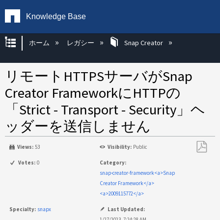
Knowledge Base
グローバル階層を展開/折りたたむ
ホーム
レガシー
Snap Creator
リモートHTTPSサーバがSnap
Creator FrameworkにHTTPの
「Strict - Transport - Security」ヘ
ッダーを送信しません
Views:
53
Visibility:
Public
PDF
Votes:
0
Category:
と
snap-creator-framework<a>Snap
し
Creator Framework</a>
て
<a>2009115772</a>
保
Specialty:
snapx
Last Updated:
存
1/27/2023, 7:24:28 AM