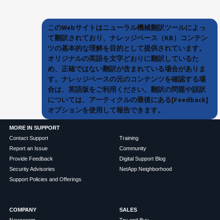
このWebサイトはニューラル機械翻訳ツールによっ
て翻訳されており、ナレッジベース（KB）コンテン
ツの基本的な理解を目的として提供されています。
オリジナルの英語を文字どおりに翻訳しているた
め、正確ではない翻訳が含まれている場合がありま
す。ナレッジベースの元のコンテンツを確認する場
合は、英語版をご利用ください。翻訳の問題や誤訳
については、アーティクルの最後にある[Feedback]
オプションを使用して報告できます。
MORE IN SUPPORT
Contact Support
Training
Report an Issue
Community
Provide Feedback
Digital Support Blog
Security Advisories
NetApp Neighborhood
Support Policies and Offerings
COMPANY
SALES
Newsroom
Try and Buy