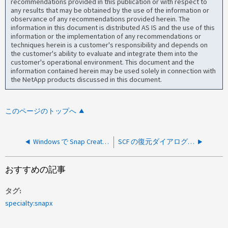
recommendations provided in this publication or with respect to
any results that may be obtained by the use of the information or
observance of any recommendations provided herein. The
information in this document is distributed AS IS and the use of this
information or the implementation of any recommendations or
techniques herein is a customer's responsibility and depends on
the customer's ability to evaluate and integrate them into the
customer's operational environment. This document and the
information contained herein may be used solely in connection with
the NetApp products discussed in this document.
このページのトップへ
Windows で Snap Creator のバックアップを実行すると、 Sybase の休止が失敗します
SCF の復元ダイアログでは、のときにスナップショットが更新されません 新しいボリュームを追加しています
おすすめの記事
タグ
specialty:snapx