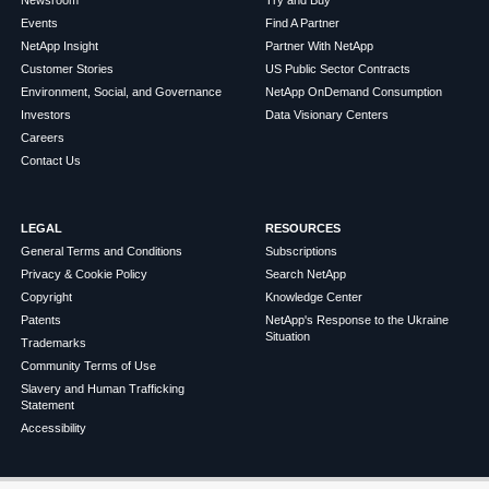
Events
Find A Partner
NetApp Insight
Partner With NetApp
Customer Stories
US Public Sector Contracts
Environment, Social, and Governance
NetApp OnDemand Consumption
Investors
Data Visionary Centers
Careers
Contact Us
LEGAL
RESOURCES
General Terms and Conditions
Subscriptions
Privacy & Cookie Policy
Search NetApp
Copyright
Knowledge Center
Patents
NetApp's Response to the Ukraine
Situation
Trademarks
Community Terms of Use
Slavery and Human Trafficking
Statement
Accessibility