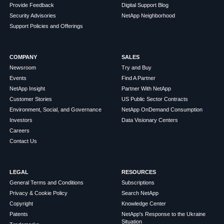
Provide Feedback
Digital Support Blog
Security Advisories
NetApp Neighborhood
Support Policies and Offerings
COMPANY
SALES
Newsroom
Try and Buy
Events
Find A Partner
NetApp Insight
Partner With NetApp
Customer Stories
US Public Sector Contracts
Environment, Social, and Governance
NetApp OnDemand Consumption
Investors
Data Visionary Centers
Careers
Contact Us
LEGAL
RESOURCES
General Terms and Conditions
Subscriptions
Privacy & Cookie Policy
Search NetApp
Copyright
Knowledge Center
Patents
NetApp's Response to the Ukraine
Situation