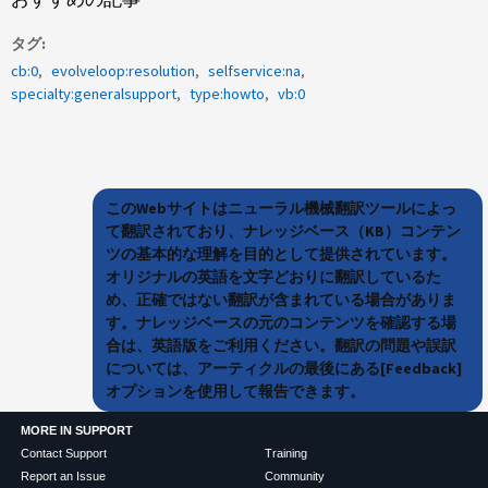
タグ
cb:0
evolveloop:resolution
selfservice:na
specialty:generalsupport
type:howto
vb:0
このWebサイトはニューラル機械翻訳ツールによっ
て翻訳されており、ナレッジベース（KB）コンテン
ツの基本的な理解を目的として提供されています。
オリジナルの英語を文字どおりに翻訳しているた
め、正確ではない翻訳が含まれている場合がありま
す。ナレッジベースの元のコンテンツを確認する場
合は、英語版をご利用ください。翻訳の問題や誤訳
については、アーティクルの最後にある[Feedback]
オプションを使用して報告できます。
MORE IN SUPPORT
Contact Support
Training
Report an Issue
Community