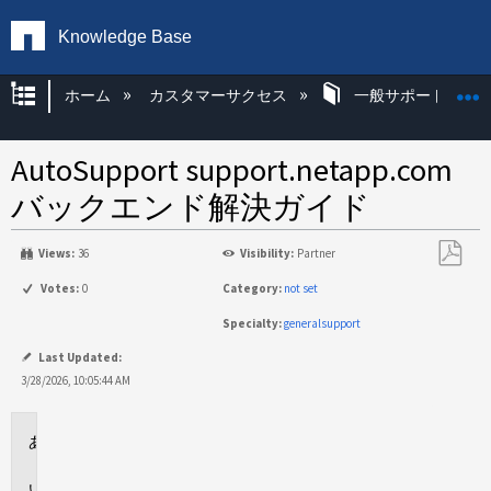
Knowledge Base
グローバル階層を展開/折りたたむ
ホーム
カスタマーサクセス
一般サポート
AutoSupport support.netapp.com
バックエンド解決ガイド
Views:
36
Visibility:
Partner
PDF
Votes:
0
Category:
not set
と
Specialty:
generalsupport
し
て
Last Updated:
保
3/28/2026, 10:05:44 AM
存
環
境
概