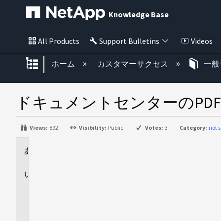
Knowledge Base
All Products
Support Bulletins
Videos
グローバル階層を展開/折りたた
ホーム
カスタマーサクセス
一般
ドキュメントセンターのPDF
Views:
892
Visibility:
Public
Votes:
3
Category:
not s
環
境
回
答
ど
う