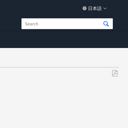
日本語
PDF
と
し
て
保
存