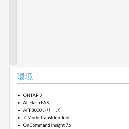
品
が
影
響
を
受
け
ま
す
か？
環境
ONTAP 9
All Flash FAS
AFF8000シリーズ
7-Mode Transition Tool
OnCommand Insight 7.x