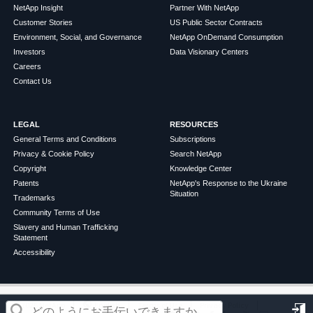
NetApp Insight
Partner With NetApp
Customer Stories
US Public Sector Contracts
Environment, Social, and Governance
NetApp OnDemand Consumption
Investors
Data Visionary Centers
Careers
Contact Us
LEGAL
RESOURCES
General Terms and Conditions
Subscriptions
Privacy & Cookie Policy
Search NetApp
Copyright
Knowledge Center
Patents
NetApp's Response to the Ukraine
Situation
Trademarks
Community Terms of Use
Slavery and Human Trafficking
Statement
Accessibility
この記事は役に立ちましたか？
©
2026
NetApp
English
Terms of Use
Privacy Policy