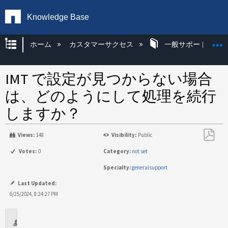
Knowledge Base
グローバル階層を展開/折りたたむ
ホーム
カスタマーサクセス
一般サポート
IMT で設定が見つからない場合
は、どのようにして処理を続行
しますか？
Views:
148
Visibility:
Public
PDF
Votes:
0
Category:
not set
と
Specialty:
generalsupport
し
て
Last Updated:
保
6/25/2024, 8:24:27 PM
存
環