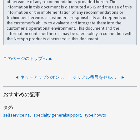
observance of any recommendations provided herein. The
information in this document is distributed AS IS and the use of this
information or the implementation of any recommendations or
techniques herein is a customer's responsibility and depends on
the customer's ability to evaluate and integrate them into the
customer's operational environment. This document and the
information contained herein may be used solely in connection with
the NetApp products discussed in this document.
このページのトップへ
ネットアップのオンサイト保守作業に備えるための方法
シリアル番号をセルフサービスで登録する方法
おすすめの記事
タグ
selfservice:na
specialty:generalsupport
type:howto