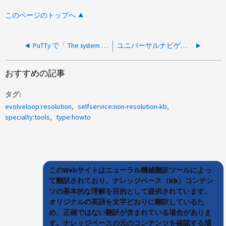
このページのトップへ
PuTTy で「 The system cannot find the file specified 」というエラーが生成されます。
ユニバーサルナビゲーション NetApp
おすすめの記事
タグ
evolveloop:resolution
selfservice:non-resolution-kb
specialty:tools
type:howto
このWebサイトはニューラル機械翻訳ツールによっ
て翻訳されており、ナレッジベース（KB）コンテン
ツの基本的な理解を目的として提供されています。
オリジナルの英語を文字どおりに翻訳しているた
め、正確ではない翻訳が含まれている場合がありま
す。ナレッジベースの元のコンテンツを確認する場