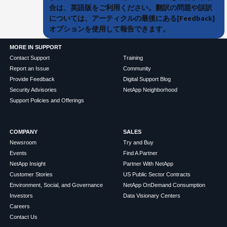
合は、英語版をご利用ください。翻訳の問題や誤訳
については、アーティクルの最後にある[Feedback]
オプションを使用して報告できます。
MORE IN SUPPORT
Contact Support
Training
Report an Issue
Community
Provide Feedback
Digital Support Blog
Security Advisories
NetApp Neighborhood
Support Policies and Offerings
COMPANY
SALES
Newsroom
Try and Buy
Events
Find A Partner
NetApp Insight
Partner With NetApp
Customer Stories
US Public Sector Contracts
Environment, Social, and Governance
NetApp OnDemand Consumption
Investors
Data Visionary Centers
Careers
Contact Us