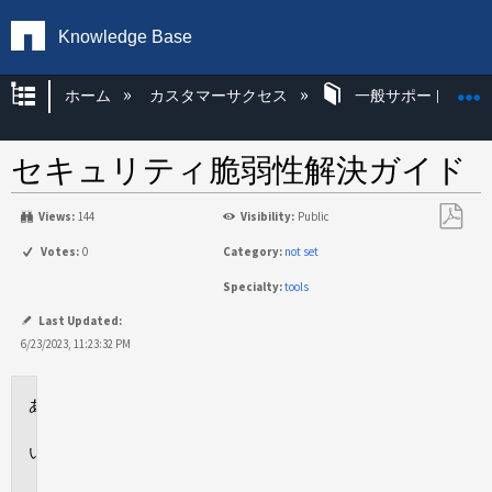
Knowledge Base
グローバル階層を展開/折りたたむ
ホーム
カスタマーサクセス
一般サポート
セキュリティ脆弱性解決ガイド
Views:
144
Visibility:
Public
PDF
Votes:
0
Category:
not set
と
Specialty:
tools
し
て
Last Updated:
保
6/23/2023, 11:23:32 PM
存
環
境
説
明