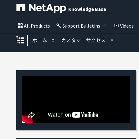
Knowledge Base
All Products
Support Bulletins
Videos
グローバル階層を展開/折りたた
ホーム
カスタマーサクセス