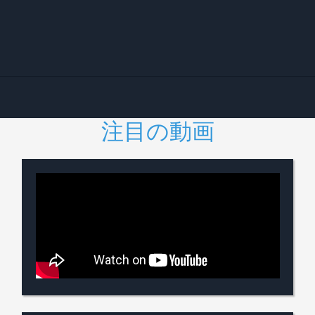
む
注目の動画