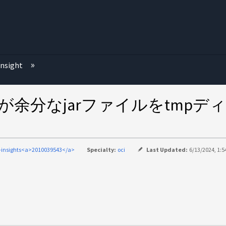
む
nsight
isition Unitが余分なjarファイ
-insights<a>2010039543</a>
Specialty:
oci
Last Updated:
6/13/2024, 1: