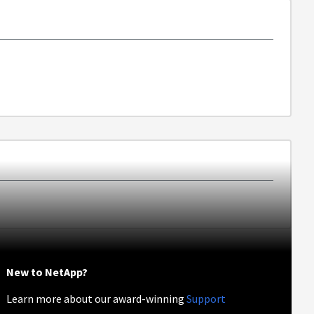
New to NetApp?
Learn more about our award-winning
Support