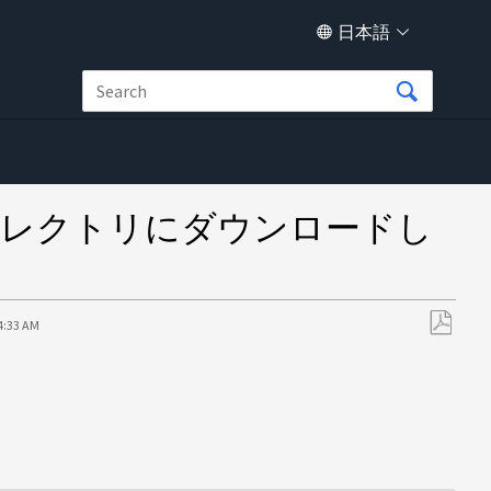
日本語
ルをtmpディレクトリにダウンロードし
54:33 AM
PDF
と
し
て
保
存