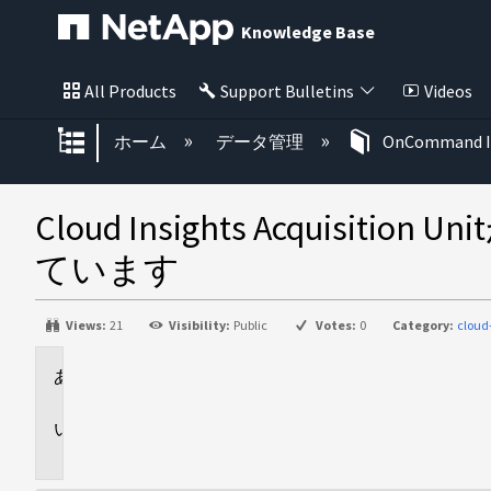
Knowledge Base
All Products
Support Bulletins
Videos
グローバル階層を展開/折りたた
ホーム
データ管理
OnCommand I
Cloud Insights Acqu
ています
Views:
21
Visibility:
Public
Votes:
0
Category:
cloud
環
境
問
題