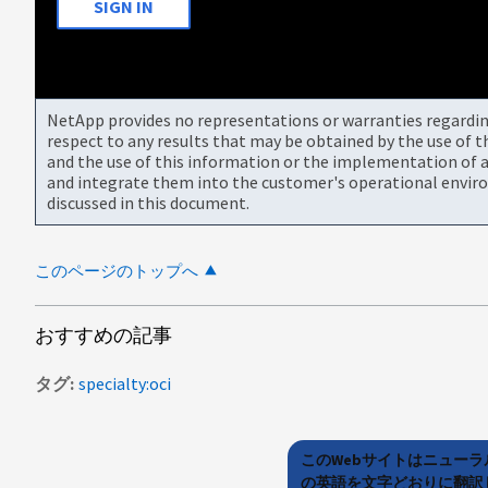
SIGN IN
NetApp provides no representations or warranties regarding 
respect to any results that may be obtained by the use of 
and the use of this information or the implementation of a
and integrate them into the customer's operational envir
discussed in this document.
このページのトップへ
おすすめの記事
タグ
specialty:oci
このWebサイトはニュー
の英語を文字どおりに翻訳