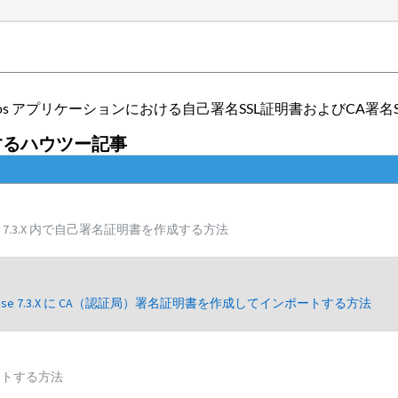
、および Cognos アプリケーションにおける自己署名SSL証明書およびC
するハウツー記事
ght 7.3.X 内で自己署名証明書を作成する方法
ata Warehouse 7.3.X に CA（認証局）署名証明書を作成してインポートする方法
リセットする方法