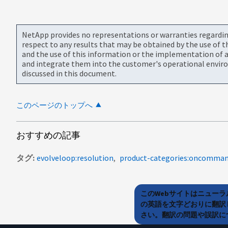
NetApp provides no representations or warranties regarding 
respect to any results that may be obtained by the use of 
and the use of this information or the implementation of a
and integrate them into the customer's operational envir
discussed in this document.
このページのトップへ
おすすめの記事
タグ
evolveloop:resolution
product-categories:oncomman
このWebサイトはニュー
の英語を文字どおりに翻訳
さい。翻訳の問題や誤訳につ