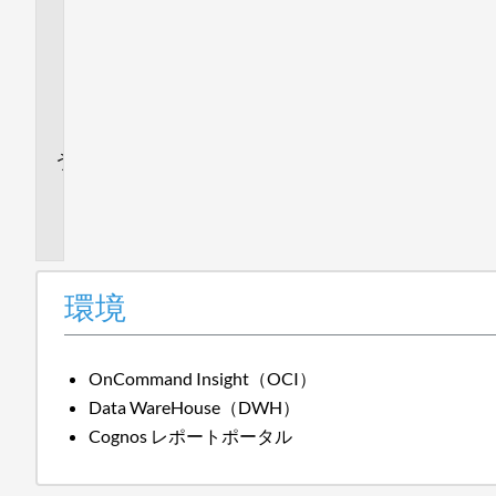
ハ
ウ
ツ
ー
記
事
追
加
情
報
環境
OnCommand Insight（OCI）
Data WareHouse（DWH）
Cognos レポートポータル