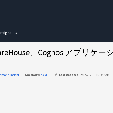
む
nsight
ta WareHouse、Cognos ア
mmand-insight
Specialty:
ds_dii
Last Updated:
2/17/2026, 11:35:57 AM