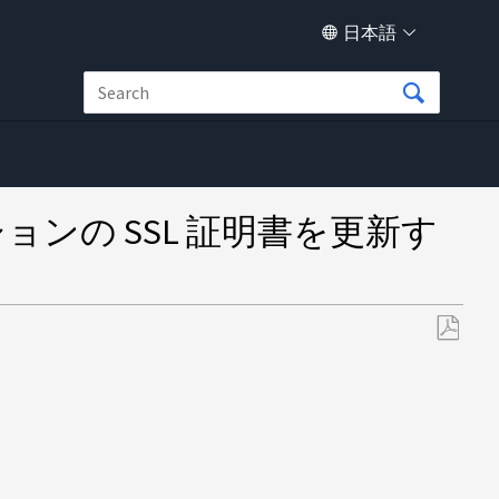
日本語
プリケーションの SSL 証明書を更新す
PDF
と
し
て
保
存