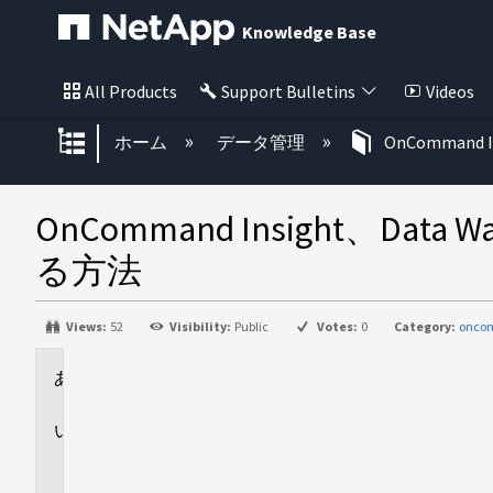
Knowledge Base
All Products
Support Bulletins
Videos
グローバル階層を展開/折りたた
ホーム
データ管理
OnCommand I
OnCommand Insight、Da
る方法
Views:
52
Visibility:
Public
Votes:
0
Category:
onco
環
境
解
決
策