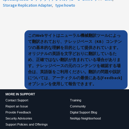
Storage Replication Adapter
type:howto
このWebサイトはニューラル機械翻訳ツールによっ
て翻訳されており、ナレッジベース（KB）コンテン
ツの基本的な理解を目的として提供されています。
オリジナルの英語を文字どおりに翻訳しているた
め、正確ではない翻訳が含まれている場合がありま
す。ナレッジベースの元のコンテンツを確認する場
合は、英語版をご利用ください。翻訳の問題や誤訳
については、アーティクルの最後にある[Feedback]
オプションを使用して報告できます。
MORE IN SUPPORT
Contact Support
Training
Report an Issue
Community
Provide Feedback
Digital Support Blog
Security Advisories
NetApp Neighborhood
Support Policies and Offerings