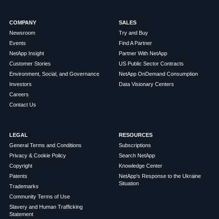
COMPANY
SALES
Newsroom
Try and Buy
Events
Find A Partner
NetApp Insight
Partner With NetApp
Customer Stories
US Public Sector Contracts
Environment, Social, and Governance
NetApp OnDemand Consumption
Investors
Data Visionary Centers
Careers
Contact Us
LEGAL
RESOURCES
General Terms and Conditions
Subscriptions
Privacy & Cookie Policy
Search NetApp
Copyright
Knowledge Center
Patents
NetApp's Response to the Ukraine
Situation
Trademarks
Community Terms of Use
Slavery and Human Trafficking
Statement