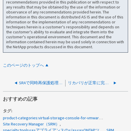
recommendations provided in this publication or with respect to
any results that may be obtained by the use of the information or
observance of any recommendations provided herein. The
information in this document is distributed AS IS and the use of this
information or the implementation of any recommendations or
techniques herein is a customer's responsibility and depends on
the customer's ability to evaluate and integrate them into the
customer's operational environment. This document and the
information contained herein may be used solely in connection with
the NetApp products discussed in this document.
このページのトップへ
SRAで同時再保護処理を無効にする方法
リカバリが正常に完了した後に、リカバリされたデータストア名に適用されているsnap-xxプレフィックスを削除する方法
おすすめの記事
タグ
product-categories:virtual-storage-console-for-vmware-vsphere
Site Recovery Manager（SRM）
specialty:tools<a>アプライアンスの</a><a>ONTAPツール</a>
SRM