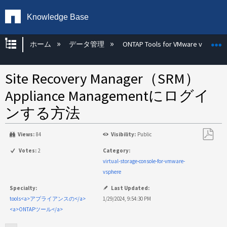
Knowledge Base
グローバル階層を展開/折りたたむ
ホーム
データ管理
ONTAP Tools for VMware vSphere
Site Recovery Manager（SRM）
Appliance Managementにログイ
ンする方法
Views:
84
Visibility:
Public
PDF
Votes:
2
Category:
と
virtual-storage-console-for-vmware-
し
vsphere
て
Specialty:
Last Updated:
保
tools<a>アプライアンスの</a>
1/29/2024, 9:54:30 PM
存
<a>ONTAPツール</a>