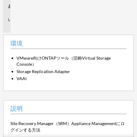
環
境
説
明
環境
VMware向けONTAPツール（旧称Virtual Storage
Console）
Storage Replication Adapter
VAAI
説明
Site Recovery Manager（SRM）Appliance Managementにロ
グインする方法