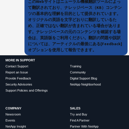
このWebサイトはニューラル機械翻訳ツールによっ
て翻訳されており、ナレッジベース（KB）コンテン
ツの基本的な理解を目的として提供されています。
オリジナルの英語を文字どおりに翻訳しているた
め、正確ではない翻訳が含まれている場合がありま
す。ナレッジベースの元のコンテンツを確認する場
合は、英語版をご利用ください。翻訳の問題や誤訳
については、アーティクルの最後にある[Feedback]
オプションを使用して報告できます。
MORE IN SUPPORT
Contact Support
Training
Report an Issue
Community
Provide Feedback
Digital Support Blog
Security Advisories
NetApp Neighborhood
Support Policies and Offerings
COMPANY
SALES
Newsroom
Try and Buy
Events
Find A Partner
NetApp Insight
Partner With NetApp