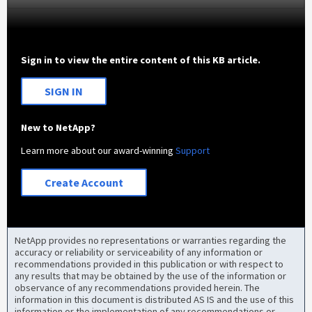
Sign in to view the entire content of this KB article.
SIGN IN
New to NetApp?
Learn more about our award-winning
Support
Create Account
NetApp provides no representations or warranties regarding the
accuracy or reliability or serviceability of any information or
recommendations provided in this publication or with respect to
any results that may be obtained by the use of the information or
observance of any recommendations provided herein. The
information in this document is distributed AS IS and the use of this
information or the implementation of any recommendations or