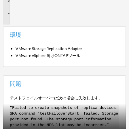
境
問
題
環境
VMware Storage Replication Adapter
VMware vSphere向けONTAPツール
問題
テストフェイルオーバーは次の場合に失敗します。
"Failed to create snapshots of replica devices.
SRA command 'testFailoverStart' failed. Storage
port not found. The storage port information
provided in the NFS list may be incorrect."