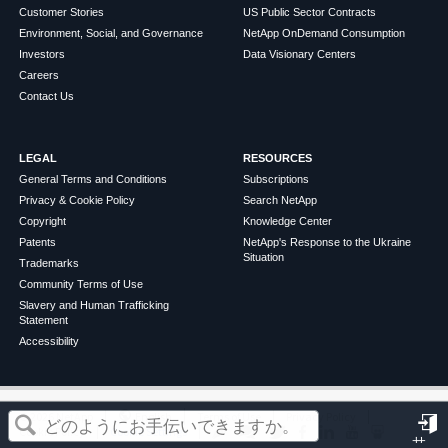
Customer Stories
US Public Sector Contracts
Environment, Social, and Governance
NetApp OnDemand Consumption
Investors
Data Visionary Centers
Careers
Contact Us
LEGAL
RESOURCES
General Terms and Conditions
Subscriptions
Privacy & Cookie Policy
Search NetApp
Copyright
Knowledge Center
Patents
NetApp's Response to the Ukraine
Situation
Trademarks
Community Terms of Use
Slavery and Human Trafficking
Statement
Accessibility
この記事は役に立ちましたか？
©
2026
NetApp
English
Terms of Use
Privacy Policy
Cookie Policy
Cookie Settings
サ