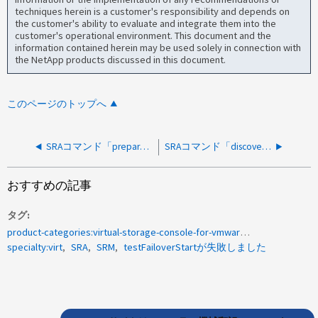
techniques herein is a customer's responsibility and depends on
the customer's ability to evaluate and integrate them into the
customer's operational environment. This document and the
information contained herein may be used solely in connection with
the NetApp products discussed in this document.
このページのトップへ
SRAコマンド「prepareFailover」が失敗しました
SRAコマンド「discoverArrays」が失敗しました
おすすめの記事
タグ
product-categories:virtual-storage-console-for-vmware-vsphere
specialty:virt
SRA
SRM
testFailoverStartが失敗しました