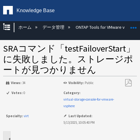
Knowledge Base
グローバル階層を展開/折りたたむ
ホーム
データ管理
ONTAP Tools for VMware vSphere
SRAコマンド「testFailoverStart」
に失敗しました。ストレージポ
ートが見つかりません
Views:
34
Visibility:
Public
PDF
Votes:
0
Category:
と
virtual-storage-console-for-vmware-
し
vsphere
て
Specialty:
virt
Last Updated:
保
5/13/2025, 10:05:40 PM
存
環