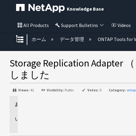
Knowledge Base
All Products
Support Bulletins
Videos
グローバル階層を展開/折りたた
ホーム
データ管理
ONTAP Tools for 
Storage Replication
しました
Views:
42
Visibility:
Public
Votes:
0
Category:
ontap
環
境
問
題