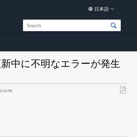
日本語
マネージャの更新中に不明なエラーが発生
53:41 PM
PDF
と
し
て
保
存