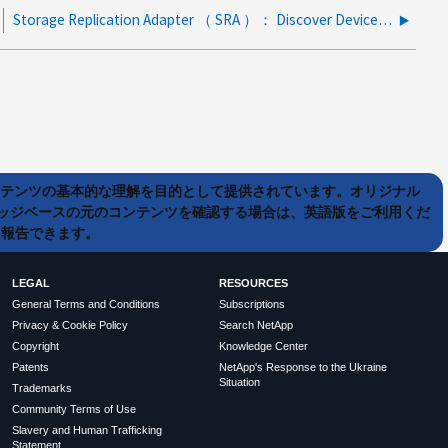
Storage Replication Adapter （ SRA ）： Discover Devices の出力で XmlValidateException が発生しました
ンテンツの基本的な理解を目的として提供されています。オリジナル
ッジベースの元のコンテンツを確認する場合は、英語版をご利用くだ
て報告できます。
LEGAL
RESOURCES
General Terms and Conditions
Subscriptions
Privacy & Cookie Policy
Search NetApp
Copyright
Knowledge Center
Patents
NetApp's Response to the Ukraine
Situation
Trademarks
Community Terms of Use
Slavery and Human Trafficking
Statement