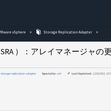
む
VMware vSphere
Storage Replication Adapter
 Adapter （ SRA ）：アレイ
-storage-replication-adapter
Specialty:
virt
Last Updated:
1/28/2022, 10: