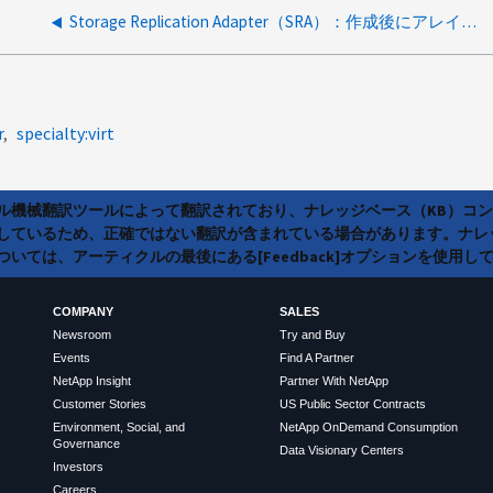
Storage Replication Adapter（SRA）：作成後にアレイマネージャをペアリングできません
r
specialty:virt
ラル機械翻訳ツールによって翻訳されており、ナレッジベース（KB）コ
しているため、正確ではない翻訳が含まれている場合があります。ナレ
いては、アーティクルの最後にある[Feedback]オプションを使用し
COMPANY
SALES
Newsroom
Try and Buy
Events
Find A Partner
NetApp Insight
Partner With NetApp
Customer Stories
US Public Sector Contracts
Environment, Social, and
NetApp OnDemand Consumption
Governance
Data Visionary Centers
Investors
Careers