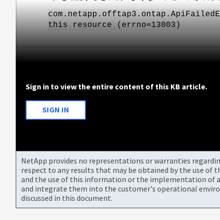
com.netapp.offtap3.ontap.ApiFailedE
this resource (errno=13003)
Sign in to view the entire content of this KB article.
SIGN IN
NetApp provides no representations or warranties regarding 
respect to any results that may be obtained by the use of 
and the use of this information or the implementation of a
and integrate them into the customer's operational envir
discussed in this document.