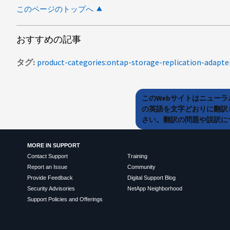
このページのトップへ
おすすめの記事
タグ
product-categories:ontap-storage-replication-adapte
このWebサイトはニュー
の英語を文字どおりに翻訳
さい。翻訳の問題や誤訳につ
MORE IN SUPPORT
Contact Support
Training
Report an Issue
Community
Provide Feedback
Digital Support Blog
Security Advisories
NetApp Neighborhood
Support Policies and Offerings