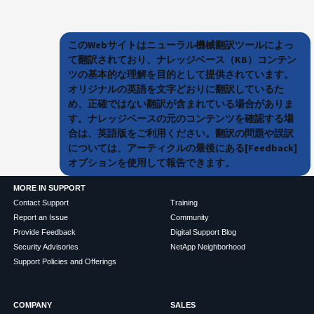
このWebサイトはニューラル機械翻訳ツールによっ
て翻訳されており、ナレッジベース（KB）コンテン
ツの基本的な理解を目的として提供されています。
オリジナルの英語を文字どおりに翻訳しているた
め、正確ではない翻訳が含まれている場合がありま
す。ナレッジベースの元のコンテンツを確認する場
合は、英語版をご利用ください。翻訳の問題や誤訳
については、アーティクルの最後にある[Feedback]
オプションを使用して報告できます。
MORE IN SUPPORT
Contact Support
Training
Report an Issue
Community
Provide Feedback
Digital Support Blog
Security Advisories
NetApp Neighborhood
Support Policies and Offerings
COMPANY
SALES