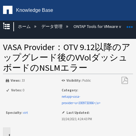
Knowledge Base
グローバル階層を展開/折りたたむ
ホーム
データ管理
ONTAP Tools for VMware vSphere
VASA Provider：OTV 9.12以降のア
ップグレード後のVVolダッシュ
ボードのNSLMエラー
Views:
33
Visibility:
Public
PDF
Votes:
0
Category:
と
netapp-vasa-
し
provider<a>2009732066</a>
て
Specialty:
virt
Last Updated:
保
10/24/2023, 4:24:43 PM
存
環