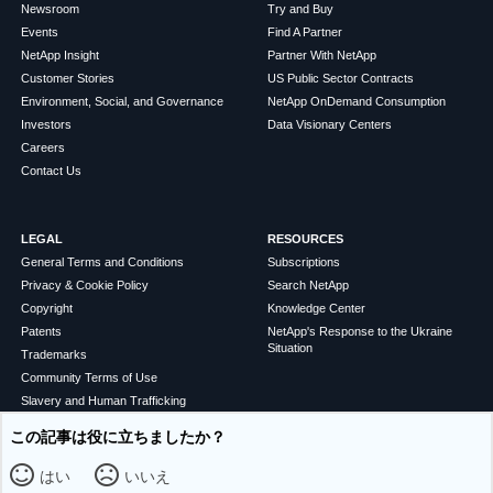
Newsroom
Try and Buy
Events
Find A Partner
NetApp Insight
Partner With NetApp
Customer Stories
US Public Sector Contracts
Environment, Social, and Governance
NetApp OnDemand Consumption
Investors
Data Visionary Centers
Careers
Contact Us
LEGAL
RESOURCES
General Terms and Conditions
Subscriptions
Privacy & Cookie Policy
Search NetApp
Copyright
Knowledge Center
Patents
NetApp's Response to the Ukraine
Situation
Trademarks
Community Terms of Use
Slavery and Human Trafficking
Statement
この記事は役に立ちましたか？
Accessibility
はい
いいえ