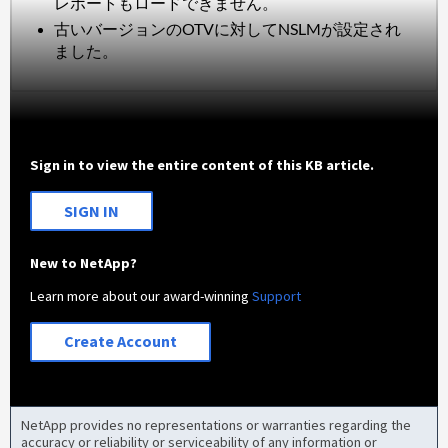
レポートもロードできません。
古いバージョンのOTVに対してNSLMが設定され
ました。
Sign in to view the entire content of this KB article.
SIGN IN
New to NetApp?
Learn more about our award-winning
Support
Create Account
NetApp provides no representations or warranties regarding the
accuracy or reliability or serviceability of any information or