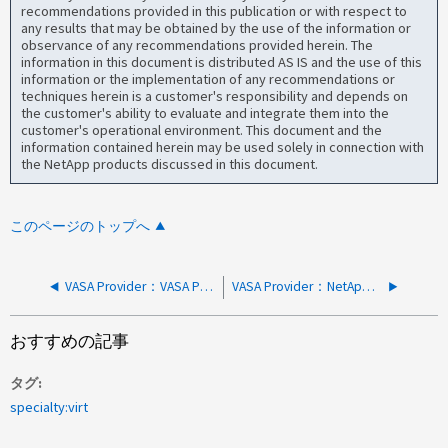
recommendations provided in this publication or with respect to
any results that may be obtained by the use of the information or
observance of any recommendations provided herein. The
information in this document is distributed AS IS and the use of this
information or the implementation of any recommendations or
techniques herein is a customer's responsibility and depends on
the customer's ability to evaluate and integrate them into the
customer's operational environment. This document and the
information contained herein may be used solely in connection with
the NetApp products discussed in this document.
このページのトップへ
VASA Provider：VASA Providerが失われた場合、またはアクセスできない場合の復旧方法
VASA Provider：NetAppサービスの有効化後にVASA -VPがオフラインになる
おすすめの記事
タグ
specialty:virt